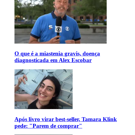
O que é a miastenia gravis, doença
diagnosticada em Alex Escobar
Após livro virar best-seller, Tamara Klink
pede: "Parem de comprar"