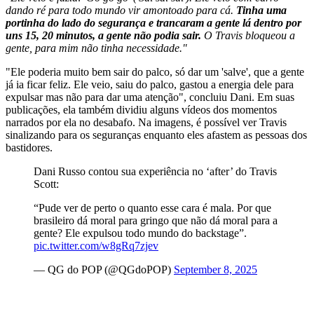
dando ré para todo mundo vir amontoado para cá.
Tinha uma
portinha do lado do segurança e trancaram a gente lá dentro por
uns 15, 20 minutos, a gente não podia sair.
O Travis bloqueou a
gente, para mim não tinha necessidade."
"Ele poderia muito bem sair do palco, só dar um 'salve', que a gente
já ia ficar feliz. Ele veio, saiu do palco, gastou a energia dele para
expulsar mas não para dar uma atenção", concluiu Dani. Em suas
publicações, ela também dividiu alguns vídeos dos momentos
narrados por ela no desabafo. Na imagens, é possível ver Travis
sinalizando para os seguranças enquanto eles afastem as pessoas dos
bastidores.
Dani Russo contou sua experiência no ‘after’ do Travis
Scott:
“Pude ver de perto o quanto esse cara é mala. Por que
brasileiro dá moral para gringo que não dá moral para a
gente? Ele expulsou todo mundo do backstage”.
pic.twitter.com/w8gRq7zjev
— QG do POP (@QGdoPOP)
September 8, 2025