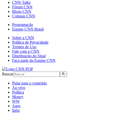
CNN Talks
Fórum CNN
Blogs CNN
Colunas CNN
Programação
Equipe CNN Brasil
Sobre a CNN
Política de Privacidade
Termos de Uso
Fale com a CNN
Distribuição do Sinal
Faça parte da Equipe CNN
Buscar
Pular para o conteúdo
Ao vivo
Política
Money
WW
Agro
Infra