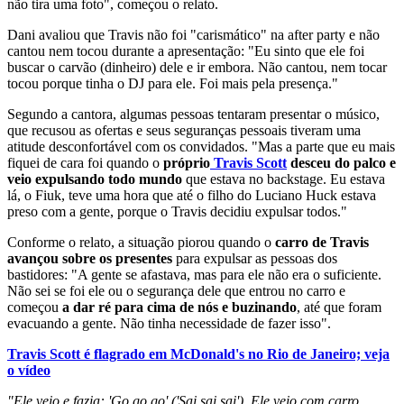
não tira uma foto", começou o relato.
Dani avaliou que Travis não foi "carismático" na after party e não
cantou nem tocou durante a apresentação: "Eu sinto que ele foi
buscar o carvão (dinheiro) dele e ir embora. Não cantou, nem tocar
tocou porque tinha o DJ para ele. Foi mais pela presença."
Segundo a cantora, algumas pessoas tentaram presentar o músico,
que recusou as ofertas e seus seguranças pessoais tiveram uma
atitude desconfortável com os convidados. "Mas a parte que eu mais
fiquei de cara foi quando o
próprio
Travis Scott
desceu do palco e
veio expulsando todo mundo
que estava no backstage. Eu estava
lá, o Fiuk, teve uma hora que até o filho do Luciano Huck estava
preso com a gente, porque o Travis decidiu expulsar todos."
Conforme o relato, a situação piorou quando o
carro de Travis
avançou sobre os presentes
para expulsar as pessoas dos
bastidores: "A gente se afastava, mas para ele não era o suficiente.
Não sei se foi ele ou o segurança dele que entrou no carro e
começou
a dar ré para cima de nós e buzinando
, até que foram
evacuando a gente. Não tinha necessidade de fazer isso".
Travis Scott é flagrado em McDonald's no Rio de Janeiro; veja
o vídeo
"Ele veio e fazia: 'Go go go' ('Sai sai sai'). Ele veio com carro