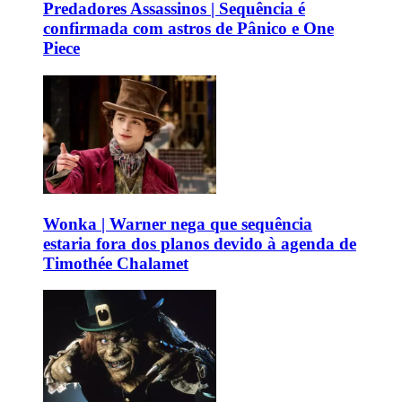
Predadores Assassinos | Sequência é
confirmada com astros de Pânico e One
Piece
Wonka | Warner nega que sequência
estaria fora dos planos devido à agenda de
Timothée Chalamet