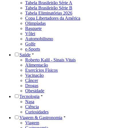
Tabela Brasileirão Série A
Tabela Brasileirão Série B
Tabela Eliminatórias 2026
Copa Libertadores da América
Olimpíadas
Basquete
Vôlei
Automobilismo
Golfe
e-Sports
Saúde
Roberto Kalil - Sinais Vitais
Alimentação
Exercícios Físicos
Vacinação
Câncer
Drogas
Obesidade
Tecnologia
Nasa
Ciência
Curiosidades
Viagem & Gastronomia
Viagem
Gastronomia