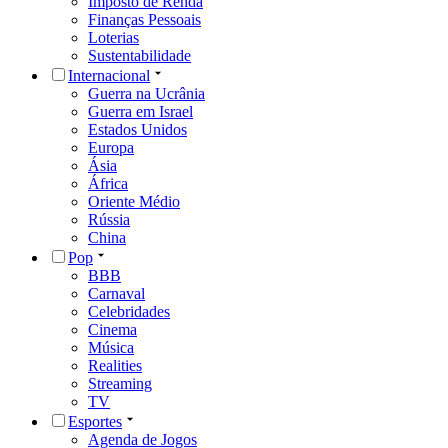
Imposto de Renda
Finanças Pessoais
Loterias
Sustentabilidade
Internacional
Guerra na Ucrânia
Guerra em Israel
Estados Unidos
Europa
Ásia
África
Oriente Médio
Rússia
China
Pop
BBB
Carnaval
Celebridades
Cinema
Música
Realities
Streaming
TV
Esportes
Agenda de Jogos