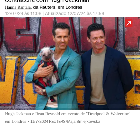
contracena com Hugh Jackman
, da Reuters
, em Londres
Hanna Rantala
12/07/24 às 11:08
|
Atualizado
12/07/24 às 17:58
Hugh Jackman e Ryan Reynold em evento de "Deadpool & Wolverine"
em Londres
•
11/7/2024 REUTERS/Maja Smiejkowska