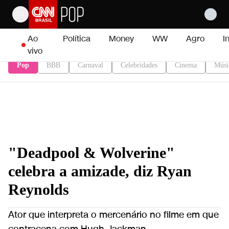
Pular para o conteúdo
Ao
Política
Money
WW
Agro
I
vivo
Pop
BBB
Carnaval
Celebridades
Cinema
Músi
"Deadpool & Wolverine"
celebra a amizade, diz Ryan
Reynolds
Ator que interpreta o mercenário no filme em que