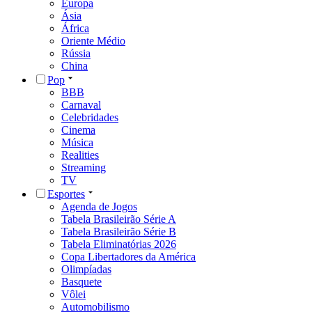
Europa
Ásia
África
Oriente Médio
Rússia
China
Pop
BBB
Carnaval
Celebridades
Cinema
Música
Realities
Streaming
TV
Esportes
Agenda de Jogos
Tabela Brasileirão Série A
Tabela Brasileirão Série B
Tabela Eliminatórias 2026
Copa Libertadores da América
Olimpíadas
Basquete
Vôlei
Automobilismo