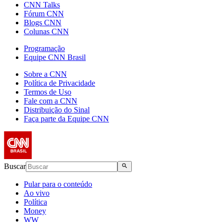
CNN Talks
Fórum CNN
Blogs CNN
Colunas CNN
Programação
Equipe CNN Brasil
Sobre a CNN
Política de Privacidade
Termos de Uso
Fale com a CNN
Distribuição do Sinal
Faça parte da Equipe CNN
Buscar
Pular para o conteúdo
Ao vivo
Política
Money
WW