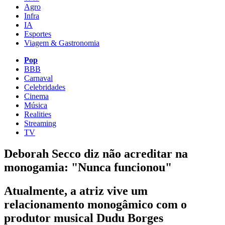
Agro
Infra
IA
Esportes
Viagem & Gastronomia
Pop
BBB
Carnaval
Celebridades
Cinema
Música
Realities
Streaming
TV
Deborah Secco diz não acreditar na
monogamia: "Nunca funcionou"
Atualmente, a atriz vive um
relacionamento monogâmico com o
produtor musical Dudu Borges