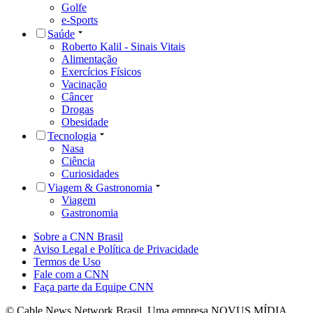
Golfe
e-Sports
Saúde
Roberto Kalil - Sinais Vitais
Alimentação
Exercícios Físicos
Vacinação
Câncer
Drogas
Obesidade
Tecnologia
Nasa
Ciência
Curiosidades
Viagem & Gastronomia
Viagem
Gastronomia
Sobre a CNN Brasil
Aviso Legal e Política de Privacidade
Termos de Uso
Fale com a CNN
Faça parte da Equipe CNN
© Cable News Network Brasil. Uma empresa NOVUS MÍDIA.