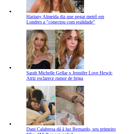
Hariany Almeida diz que pegar metrô em
Londres a "conectou com realidade"
Sarah Michelle Gellar x Jennifer Love Hewit:
Atriz esclarece rumor de briga
Dani Calabresa dá à luz Bernardo, seu primeiro