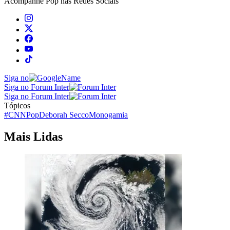
Acompanhe
Pop
nas Redes Sociais
Siga no
Siga no Forum Inter
Siga no Forum Inter
Tópicos
#CNNPop
Deborah Secco
Monogamia
Mais Lidas