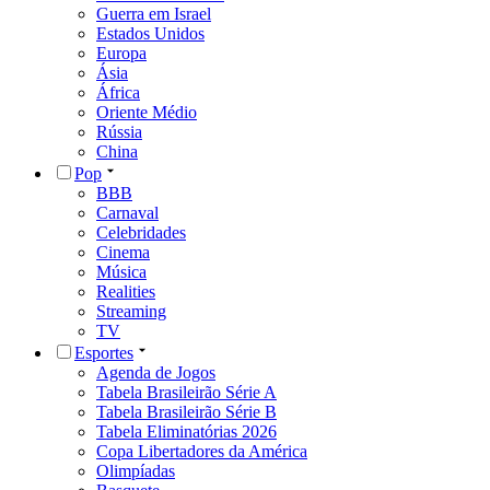
Guerra em Israel
Estados Unidos
Europa
Ásia
África
Oriente Médio
Rússia
China
Pop
BBB
Carnaval
Celebridades
Cinema
Música
Realities
Streaming
TV
Esportes
Agenda de Jogos
Tabela Brasileirão Série A
Tabela Brasileirão Série B
Tabela Eliminatórias 2026
Copa Libertadores da América
Olimpíadas