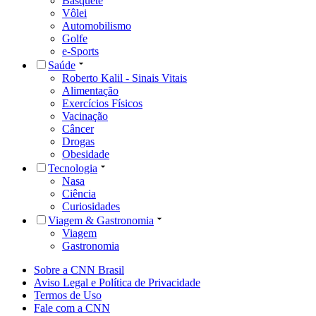
Basquete
Vôlei
Automobilismo
Golfe
e-Sports
Saúde
Roberto Kalil - Sinais Vitais
Alimentação
Exercícios Físicos
Vacinação
Câncer
Drogas
Obesidade
Tecnologia
Nasa
Ciência
Curiosidades
Viagem & Gastronomia
Viagem
Gastronomia
Sobre a CNN Brasil
Aviso Legal e Política de Privacidade
Termos de Uso
Fale com a CNN