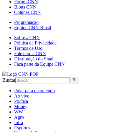
Fórum CNN
Blogs CNN
Colunas CNN
Programação
Equipe CNN Brasil
Sobre a CNN
Política de Privacidade
Termos de Uso
Fale com a CNN
Distribuição do Sinal
Faça parte da Equipe CNN
Buscar
Pular para o conteúdo
Ao vivo
Política
Money
WW
Agro
Infra
Esportes