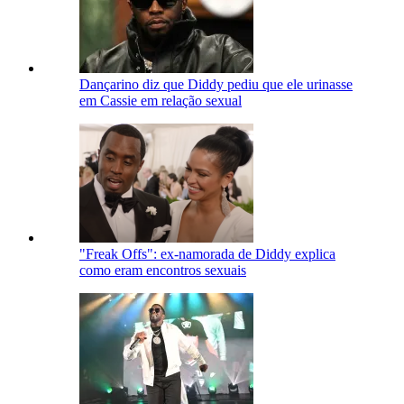
Dançarino diz que Diddy pediu que ele urinasse
em Cassie em relação sexual
"Freak Offs": ex-namorada de Diddy explica
como eram encontros sexuais