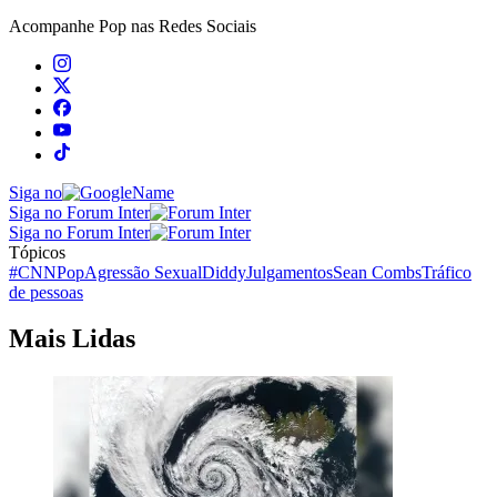
Acompanhe
Pop
nas Redes Sociais
Siga no
Siga no Forum Inter
Siga no Forum Inter
Tópicos
#CNNPop
Agressão Sexual
Diddy
Julgamentos
Sean Combs
Tráfico
de pessoas
Mais Lidas