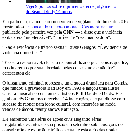
Veja 9 pontos sobre o primeiro dia de julgamento
de Sean "Diddy" Combs
Em particular, ela mencionou o vídeo de vigilância do hotel de 2016
mostrando-o
espancando sua ex-namorada Casandra Ventura
—
publicado pela primeira vez pela
CNN —
e disse que a violência
exibida era “indefensável”, “horrível” e “desumanizadora”.
“Não é evidência de tráfico sexual”, disse Geragos. “É evidência de
violência doméstica.”
“Ele será responsável, ele será responsabilizado pelas coisas que fez,
mas lutaremos por sua liberdade pelas coisas que ele não fez”,
acrescentou ela.
O julgamento criminal representa uma queda dramática para Combs,
que fundou a gravadora Bad Boy em 1993 e lançou uma ilustre
carreira musical sob os nomes artísticos Puff Daddy e Diddy. Ele
ganhou três Grammys e recebeu 14 indicações, e expandiu-se com
sucesso de rapper para ícone cultural, com incursões na moda,
vendas de álcool, reality shows e atuação.
Ele enfrentou uma série de ações civis alegando sérias
irregularidades antes de sua prisão em setembro sob acusações de
conspiração de extorsão e tráfico sexual, e está atrás das grades