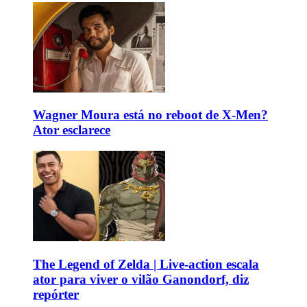
Wagner Moura está no reboot de X-Men?
Ator esclarece
The Legend of Zelda | Live-action escala
ator para viver o vilão Ganondorf, diz
repórter