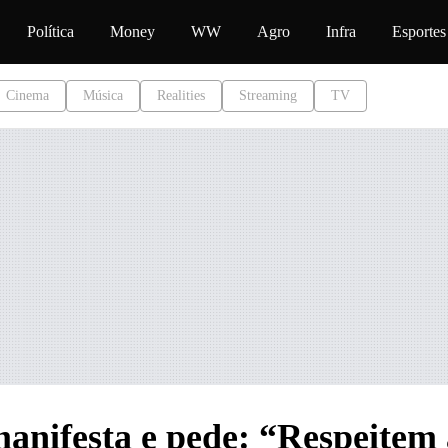
teúdo
Política
Money
WW
Agro
Infra
Esportes
Cinema
Música
Realities
Streaming
TV
manifesta e pede: “Respeitem 