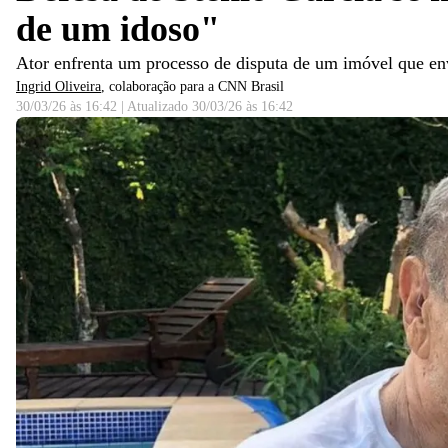
de um idoso"
Ator enfrenta um processo de disputa de um imóvel que env
Ingrid Oliveira
, colaboração para a CNN Brasil
30/03/26 às 16:42
|
Atualizado
30/03/26 às 16:42