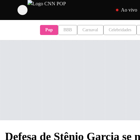
Pular para o con
Ao vivo
Pop
BBB
Carnaval
Celebridades
Defesa de Stênio Garcia se 