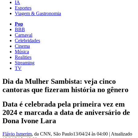
IA
Esportes
Viagem & Gastronomia
Pop
BBB
Carnaval
Celebridades
Cinema
Música
Realities
Streaming
TV
Dia da Mulher Sambista: veja cinco
cantoras que fizeram história no gênero
Data é celebrada pela primeira vez em
2024 e marcada a data de aniversário de
Dona Ivone Lara
Flávio Ismerim
, da CNN
, São Paulo
13/04/24 às 04:00
|
Atualizado