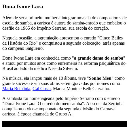
Dona Ivone Lara
Além de ser a primeira mulher a integrar uma ala de compositores de
escola de samba, a carioca é autora do samba-enredo que embalou o
desfile de 1965 do Império Serrano, sua escola do coração.
Naquela ocasião, a agremiação apresentou o enredo "Cinco Bailes
da História do Rio" e conquistou a segunda colocação, atrás apenas
do campeão Salgueiro.
Dona Ivone Lara era conhecida como "
a grande dama do samba
"
e atuou por muitos anos como enfermeira na reforma psiquiátrica do
Brasil ao lado da médica Nise da Silveira.
Na música, ela lançou mais de 10 álbuns, teve "
Sonho Meu
" como
grande sucesso e viu suas obras serem gravadas por nomes como
Maria Bethânia
,
Gal Costa
, Marisa Monte e Beth Carvalho.
A sambista foi homenageada pelo Império Serrano com o enredo
"Dona Ivone Lara: O enredo do meu samba". A escola da Serrinha
conquistou o vice-campeonato da segunda divisão do Carnaval
carioca, à época chamada de Grupo A.