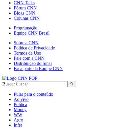
CNN Talks
Fórum CNN
Blogs CNN
Colunas CNN
Programação
Equipe CNN Brasil
Sobre a CNN
Política de Privacidade
Termos de Uso
Fale com a CNN
Distribuição do Sinal
Faça parte da Equipe CNN
Buscar
Pular para o conteúdo
Ao vivo
Política
Money
WW
Agro
Infra