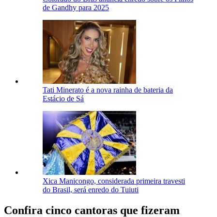
de Gandhy para 2025
Tati Minerato é a nova rainha de bateria da
Estácio de Sá
Xica Manicongo, considerada primeira travesti
do Brasil, será enredo do Tuiuti
Confira cinco cantoras que fizeram