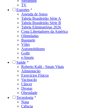
Streaming
TV
Esportes
Agenda de Jogos
Tabela Brasileirão Série A
Tabela Brasileirão Série B
Tabela Eliminatórias 2026
Copa Libertadores da América
Olimpíadas
Basquete
Vôlei
Automobilismo
Golfe
e-Sports
Saúde
Roberto Kalil - Sinais Vitais
Alimentação
Exercícios Físicos
Vacinação
Câncer
Drogas
Obesidade
Tecnologia
Nasa
Ciência