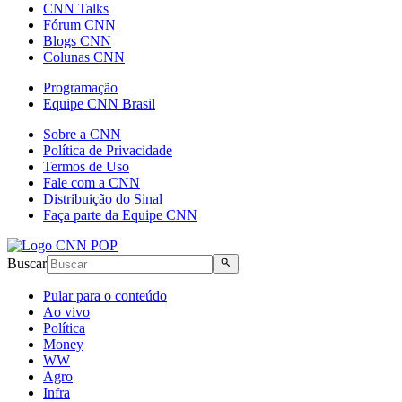
CNN Talks
Fórum CNN
Blogs CNN
Colunas CNN
Programação
Equipe CNN Brasil
Sobre a CNN
Política de Privacidade
Termos de Uso
Fale com a CNN
Distribuição do Sinal
Faça parte da Equipe CNN
Buscar
Pular para o conteúdo
Ao vivo
Política
Money
WW
Agro
Infra