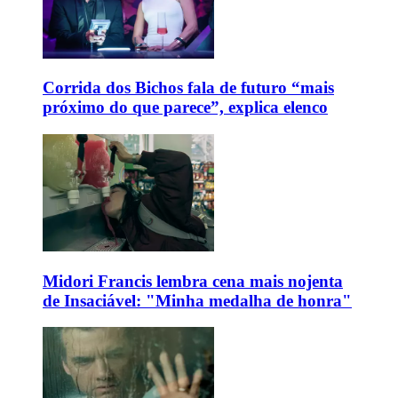
Corrida dos Bichos fala de futuro “mais
próximo do que parece”, explica elenco
Midori Francis lembra cena mais nojenta
de Insaciável: "Minha medalha de honra"