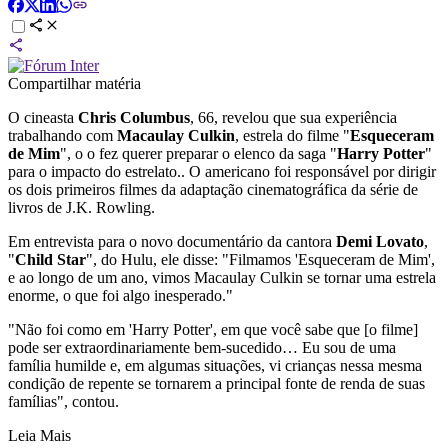
Compartilhar matéria
O cineasta
Chris Columbus
, 66, revelou que sua experiência
trabalhando com
Macaulay Culkin
, estrela do filme "
Esqueceram
de Mim
", o o fez querer preparar o elenco da saga "
Harry Potter
"
para o impacto do estrelato.. O americano foi responsável por dirigir
os dois primeiros filmes da adaptação cinematográfica da série de
livros de J.K. Rowling.
Em entrevista para o novo documentário da cantora
Demi Lovato
,
"
Child Star
", do Hulu, ele disse: "Filmamos 'Esqueceram de Mim',
e ao longo de um ano, vimos Macaulay Culkin se tornar uma estrela
enorme, o que foi algo inesperado."
"Não foi como em 'Harry Potter', em que você sabe que [o filme]
pode ser extraordinariamente bem-sucedido… Eu sou de uma
família humilde e, em algumas situações, vi crianças nessa mesma
condição de repente se tornarem a principal fonte de renda de suas
famílias", contou.
Leia Mais