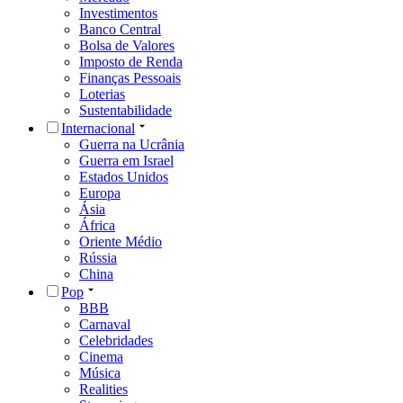
Investimentos
Banco Central
Bolsa de Valores
Imposto de Renda
Finanças Pessoais
Loterias
Sustentabilidade
Internacional
Guerra na Ucrânia
Guerra em Israel
Estados Unidos
Europa
Ásia
África
Oriente Médio
Rússia
China
Pop
BBB
Carnaval
Celebridades
Cinema
Música
Realities