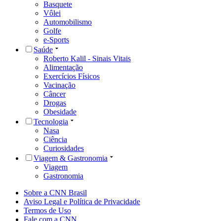
Basquete
Vôlei
Automobilismo
Golfe
e-Sports
Saúde
Roberto Kalil - Sinais Vitais
Alimentação
Exercícios Físicos
Vacinação
Câncer
Drogas
Obesidade
Tecnologia
Nasa
Ciência
Curiosidades
Viagem & Gastronomia
Viagem
Gastronomia
Sobre a CNN Brasil
Aviso Legal e Política de Privacidade
Termos de Uso
Fale com a CNN