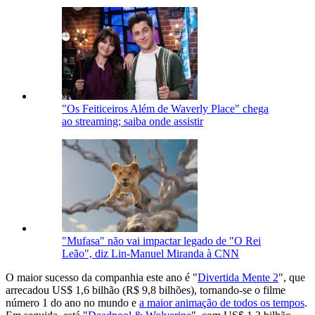
"Os Feiticeiros Além de Waverly Place" chega
ao streaming; saiba onde assistir
"Mufasa" não vai impactar legado de "O Rei
Leão", diz Lin-Manuel Miranda à CNN
O maior sucesso da companhia este ano é "
Divertida Mente 2
", que
arrecadou US$ 1,6 bilhão (R$ 9,8 bilhões), tornando-se o filme
número 1 do ano no mundo e
a maior animação de todos os tempos
.