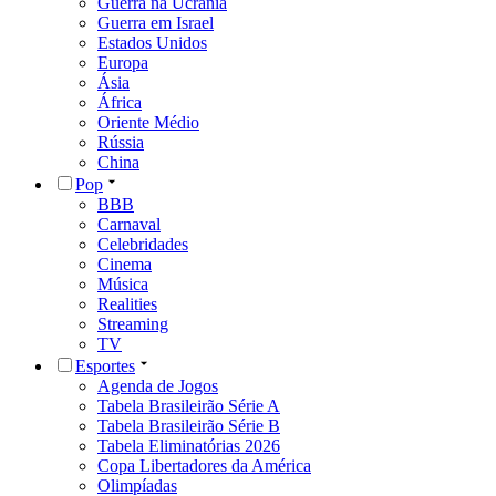
Guerra na Ucrânia
Guerra em Israel
Estados Unidos
Europa
Ásia
África
Oriente Médio
Rússia
China
Pop
BBB
Carnaval
Celebridades
Cinema
Música
Realities
Streaming
TV
Esportes
Agenda de Jogos
Tabela Brasileirão Série A
Tabela Brasileirão Série B
Tabela Eliminatórias 2026
Copa Libertadores da América
Olimpíadas