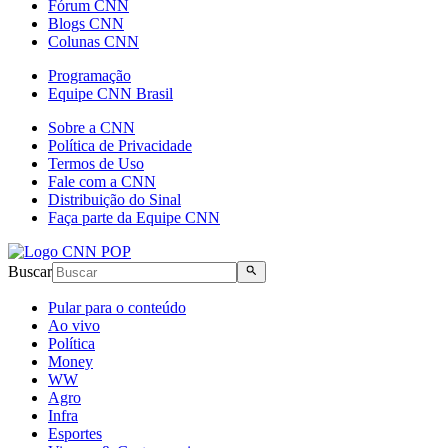
Fórum CNN
Blogs CNN
Colunas CNN
Programação
Equipe CNN Brasil
Sobre a CNN
Política de Privacidade
Termos de Uso
Fale com a CNN
Distribuição do Sinal
Faça parte da Equipe CNN
Buscar
Pular para o conteúdo
Ao vivo
Política
Money
WW
Agro
Infra
Esportes