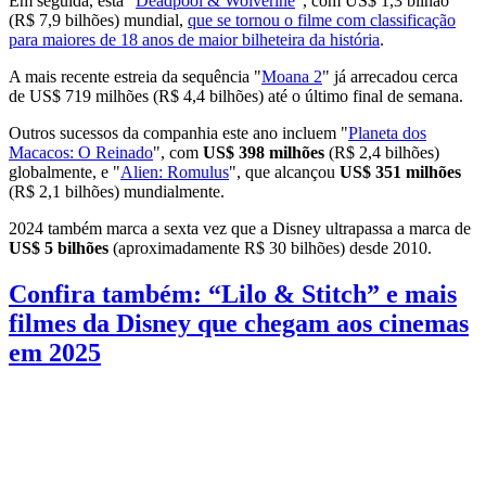
Em seguida, está "
Deadpool & Wolverine
", com US$ 1,3 bilhão
(R$ 7,9 bilhões) mundial,
que se tornou o filme com classificação
para maiores de 18 anos de maior bilheteira da história
.
A mais recente estreia da sequência "
Moana 2
" já arrecadou cerca
de US$ 719 milhões (R$ 4,4 bilhões) até o último final de semana.
Outros sucessos da companhia este ano incluem "
Planeta dos
Macacos: O Reinado
", com
US$ 398 milhões
(R$ 2,4 bilhões)
globalmente, e "
Alien: Romulus
", que alcançou
US$ 351 milhões
(R$ 2,1 bilhões) mundialmente.
2024 também marca a sexta vez que a Disney ultrapassa a marca de
US$ 5 bilhões
(aproximadamente R$ 30 bilhões) desde 2010.
Confira também: “Lilo & Stitch” e mais
filmes da Disney que chegam aos cinemas
em 2025