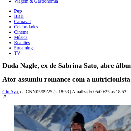
Viagem & Gastronomia
Pop
BBB
Carnaval
Celebridades
Cinema
Música
Realities
Streaming
TV
Duda Nagle, ex de Sabrina Sato, abre ál
Ator assumiu romance com a nutricionista
Giu Aya
, da CNN
05/09/25 às 18:53
|
Atualizado
05/09/25 às 18:53