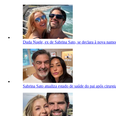
Duda Nagle, ex de Sabrina Sato, se declara à nova namo
Sabrina Sato atualiza estado de saúde do pai após cirurgi