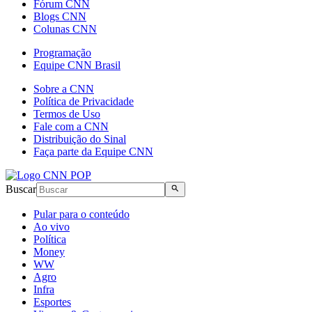
Fórum CNN
Blogs CNN
Colunas CNN
Programação
Equipe CNN Brasil
Sobre a CNN
Política de Privacidade
Termos de Uso
Fale com a CNN
Distribuição do Sinal
Faça parte da Equipe CNN
Buscar
Pular para o conteúdo
Ao vivo
Política
Money
WW
Agro
Infra
Esportes