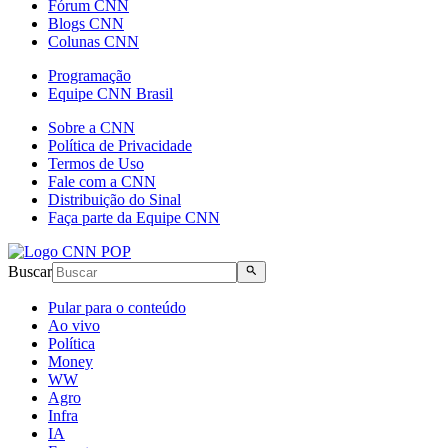
Fórum CNN
Blogs CNN
Colunas CNN
Programação
Equipe CNN Brasil
Sobre a CNN
Política de Privacidade
Termos de Uso
Fale com a CNN
Distribuição do Sinal
Faça parte da Equipe CNN
Buscar
Pular para o conteúdo
Ao vivo
Política
Money
WW
Agro
Infra
IA