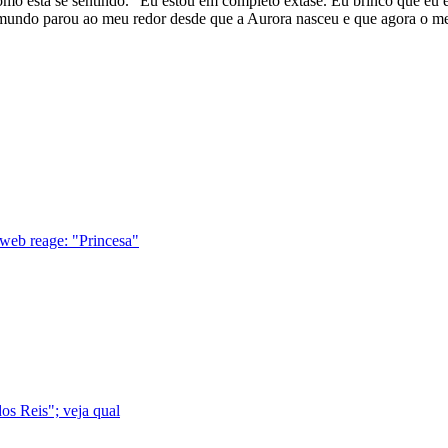
omo está se sentindo. "Eu estou em completo êxtase. Eu brinco que eu
o mundo parou ao meu redor desde que a Aurora nasceu e que agora o m
 web reage: "Princesa"
os Reis"; veja qual