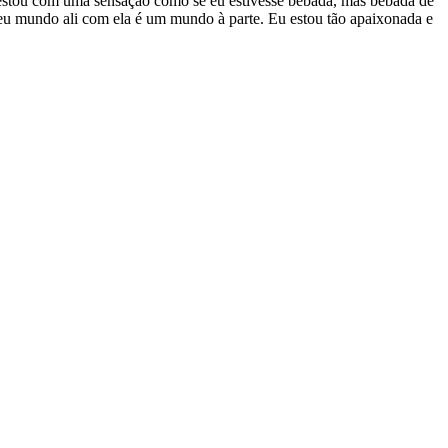
 estou com uma sensação como se eu estivesse bêbada, mas bêbada de
eu mundo ali com ela é um mundo à parte. Eu estou tão apaixonada e