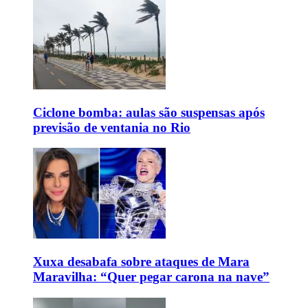
Ciclone bomba: aulas são suspensas após
previsão de ventania no Rio
Xuxa desabafa sobre ataques de Mara
Maravilha: “Quer pegar carona na nave”