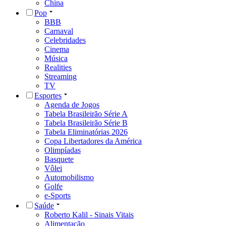
China
Pop
BBB
Carnaval
Celebridades
Cinema
Música
Realities
Streaming
TV
Esportes
Agenda de Jogos
Tabela Brasileirão Série A
Tabela Brasileirão Série B
Tabela Eliminatórias 2026
Copa Libertadores da América
Olimpíadas
Basquete
Vôlei
Automobilismo
Golfe
e-Sports
Saúde
Roberto Kalil - Sinais Vitais
Alimentação