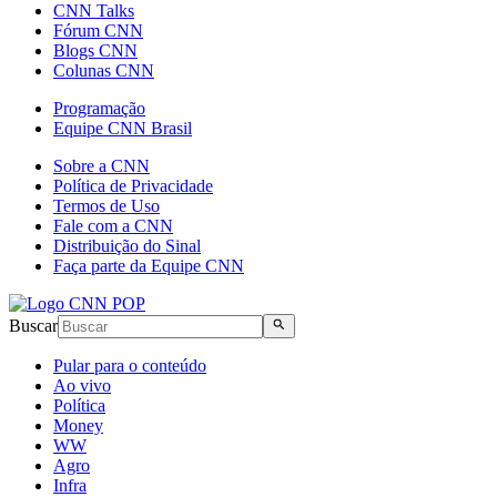
CNN Talks
Fórum CNN
Blogs CNN
Colunas CNN
Programação
Equipe CNN Brasil
Sobre a CNN
Política de Privacidade
Termos de Uso
Fale com a CNN
Distribuição do Sinal
Faça parte da Equipe CNN
Buscar
Pular para o conteúdo
Ao vivo
Política
Money
WW
Agro
Infra