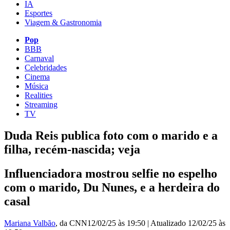
IA
Esportes
Viagem & Gastronomia
Pop
BBB
Carnaval
Celebridades
Cinema
Música
Realities
Streaming
TV
Duda Reis publica foto com o marido e a
filha, recém-nascida; veja
Influenciadora mostrou selfie no espelho
com o marido, Du Nunes, e a herdeira do
casal
Mariana Valbão
, da CNN
12/02/25 às 19:50
|
Atualizado
12/02/25 às