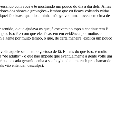
conversando com você e te mostrando um pouco do dia a dia dela. Antes
dores dos shows e gravações - lembro que eu ficava voltando várias
eu fiquei tão brava quando a minha mãe gravou uma novela em cima de
e sentido, o que ajudava os que já estavam no topo a continuarem lá.
mplo. Isso fez com que eles ficassem em evidência por muitos e
m a gente por muito tempo, o que, de certa maneira, explica um pouco
olta aquele sentimento gostoso de fã. E mais do que isso: é muito
da “de adulto” - o que não impede que eventualmente a gente volte um
 feliz que cada geração tenha a sua boyband e um crush pra chamar de
als vão entender, desculpa).