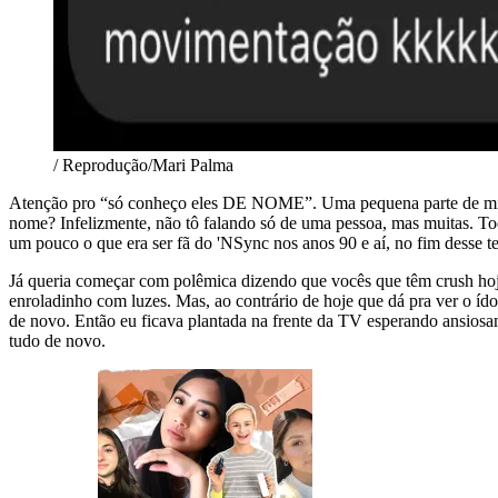
/ Reprodução/Mari Palma
Atenção pro “só conheço eles DE NOME”. Uma pequena parte de mim s
nome? Infelizmente, não tô falando só de uma pessoa, mas muitas. Tod
um pouco o que era ser fã do 'NSync nos anos 90 e aí, no fim desse 
Já queria começar com polêmica dizendo que vocês que têm crush hoj
enroladinho com luzes. Mas, ao contrário de hoje que dá pra ver o íd
de novo. Então eu ficava plantada na frente da TV esperando ansiosam
tudo de novo.