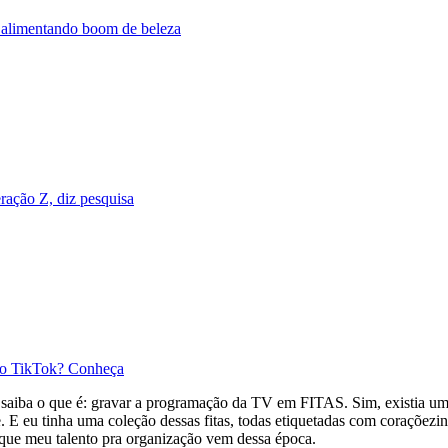
 alimentando boom de beleza
eração Z, diz pesquisa
no TikTok? Conheça
 saiba o que é: gravar a programação da TV em FITAS. Sim, existia um 
e. E eu tinha uma coleção dessas fitas, todas etiquetadas com coraçõezin
que meu talento pra organização vem dessa época.