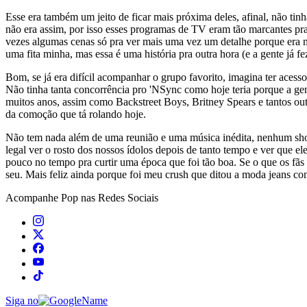
Esse era também um jeito de ficar mais próxima deles, afinal, não tin
não era assim, por isso esses programas de TV eram tão marcantes pr
vezes algumas cenas só pra ver mais uma vez um detalhe porque era m
uma fita minha, mas essa é uma história pra outra hora (e a gente já fe
Bom, se já era difícil acompanhar o grupo favorito, imagina ter acess
Não tinha tanta concorrência pro 'NSync como hoje teria porque a gen
muitos anos, assim como Backstreet Boys, Britney Spears e tantos ou
da comoção que tá rolando hoje.
Não tem nada além de uma reunião e uma música inédita, nenhum show o
legal ver o rosto dos nossos ídolos depois de tanto tempo e ver que 
pouco no tempo pra curtir uma época que foi tão boa. Se o que os fãs
seu. Mais feliz ainda porque foi meu crush que ditou a moda jeans com 
Acompanhe
Pop
nas Redes Sociais
Siga no