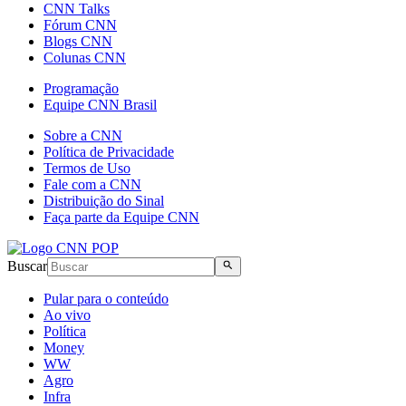
CNN Talks
Fórum CNN
Blogs CNN
Colunas CNN
Programação
Equipe CNN Brasil
Sobre a CNN
Política de Privacidade
Termos de Uso
Fale com a CNN
Distribuição do Sinal
Faça parte da Equipe CNN
Buscar
Pular para o conteúdo
Ao vivo
Política
Money
WW
Agro
Infra