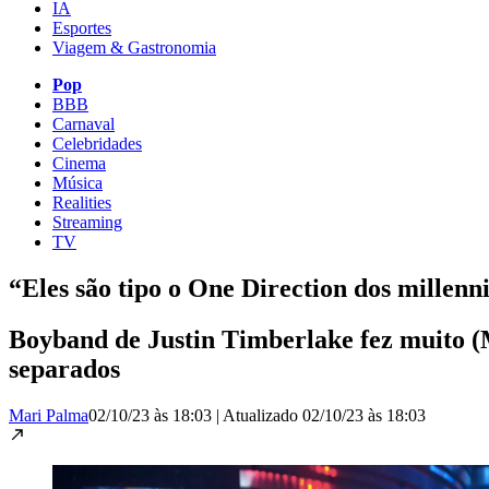
IA
Esportes
Viagem & Gastronomia
Pop
BBB
Carnaval
Celebridades
Cinema
Música
Realities
Streaming
TV
“Eles são tipo o One Direction dos millen
Boyband de Justin Timberlake fez muito (
separados
Mari Palma
02/10/23 às 18:03
|
Atualizado
02/10/23 às 18:03