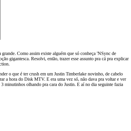
m grande. Como assim existe alguém que só conheça 'NSync de
o gigantesca. Resolvi, então, trazer esse assunto pra cá pra explicar
ction.
der o que é ter crush em um Justin Timberlake novinho, de cabelo
rar a hora do Disk MTV. E era uma vez só, não dava pra voltar e ver
 minutinhos olhando pra cara do Justin. E aí no dia seguinte fazia