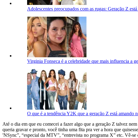
Adolescentes preocupados com as rugas: Geração Z está
Virginia Fonseca é a celebridade que mais influencia a g
O que é a tendência Y2K que a geração Z está amando 
Até o dia em que eu comecei a fazer algo que a geração Z talvez nem
queria gravar e pronto, você tinha uma fita pra ver a hora que quisess
'NSync”, “especial da MTV”, “entrevista no programa X” etc. Vê-se 