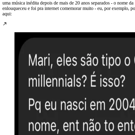
uma música inédita depois de mais de 20 anos separados - o nome da mú
enlouqueceu e foi pra internet comemorar muito - eu, por exemplo, p
aqui: