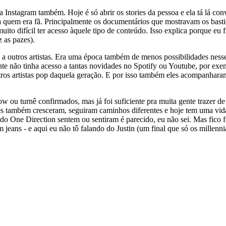
ha Instagram também. Hoje é só abrir os stories da pessoa e ela tá lá 
a quem era fã. Principalmente os documentários que mostravam os basti
uito difícil ter acesso àquele tipo de conteúdo. Isso explica porque 
z as pazes).
o a outros artistas. Era uma época também de menos possibilidades ness
te não tinha acesso a tantas novidades no Spotify ou Youtube, por exe
tros artistas pop daquela geração. E por isso também eles acompanhara
u turnê confirmados, mas já foi suficiente pra muita gente trazer de v
eles também cresceram, seguiram caminhos diferentes e hoje tem uma vi
 do One Direction sentem ou sentiram é parecido, eu não sei. Mas fico
jeans - e aqui eu não tô falando do Justin (um final que só os millenni