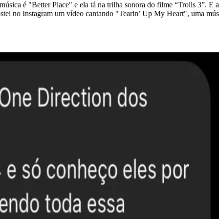
sica é "Better Place" e ela tá na trilha sonora do filme “Trolls 3”. E 
ostei no Instagram um vídeo cantando "Tearin’ Up My Heart", uma músic