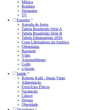
Música
Realities
Streaming
TV
Esportes
Agenda de Jogos
Tabela Brasileirão Série A
Tabela Brasileirão Série B
Tabela Eliminatórias 2026
Copa Libertadores da América
Olimpíadas
Basquete
Vôlei
Automobilismo
Golfe
e-Sports
Saúde
Roberto Kalil - Sinais Vitais
Alimentação
Exercícios Físicos
Vacinação
Câncer
Drogas
Obesidade
Tecnologia