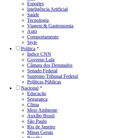
Esportes
Inteligência Artificial
Saúde
Tecnologia
Viagem & Gastronomia
Auto
Comportamento
Style
Política
Índice CNN
Governo Lula
Câmara dos Deputados
Senado Federal
Supremo Tribunal Federal
Políticas Públicas
Nacional
Educação
Segurança
Clima
Meio Ambiente
Auxílio Brasil
São Paulo
Rio de Janeiro
Minas Gerais
Brasília