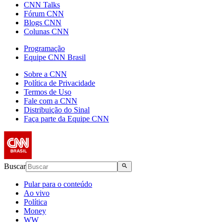
CNN Talks
Fórum CNN
Blogs CNN
Colunas CNN
Programação
Equipe CNN Brasil
Sobre a CNN
Política de Privacidade
Termos de Uso
Fale com a CNN
Distribuição do Sinal
Faça parte da Equipe CNN
Buscar
Pular para o conteúdo
Ao vivo
Política
Money
WW