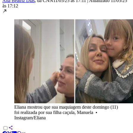
Ana Beatriz Dias
, da CNN
11/05/25 às 17:11
|
Atualizado
11/05/25
às 17:12
Eliana mostrou que sua maquiagem deste domingo (11)
foi realizada por sua filha caçula, Manuela
•
Instagram/Eliana