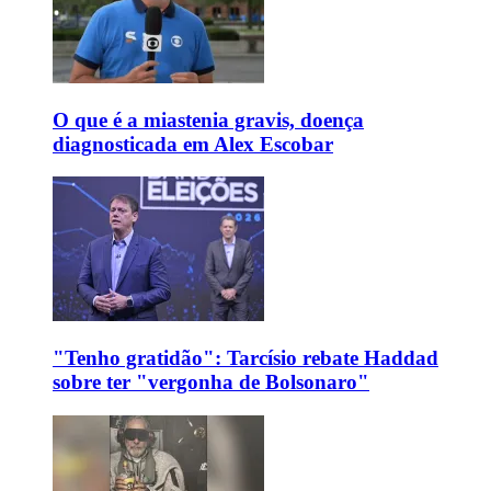
O que é a miastenia gravis, doença
diagnosticada em Alex Escobar
"Tenho gratidão": Tarcísio rebate Haddad
sobre ter "vergonha de Bolsonaro"