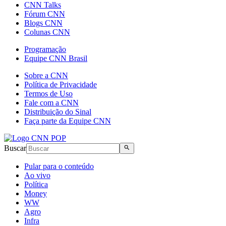
CNN Talks
Fórum CNN
Blogs CNN
Colunas CNN
Programação
Equipe CNN Brasil
Sobre a CNN
Política de Privacidade
Termos de Uso
Fale com a CNN
Distribuição do Sinal
Faça parte da Equipe CNN
Buscar
Pular para o conteúdo
Ao vivo
Política
Money
WW
Agro
Infra