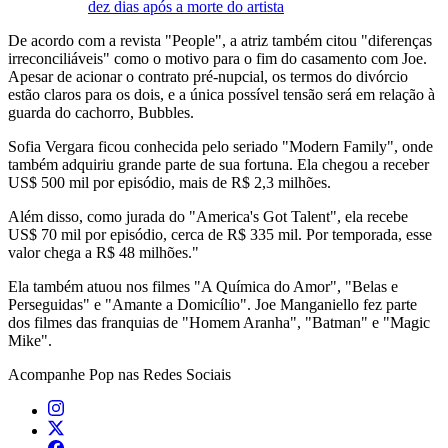
dez dias após a morte do artista
De acordo com a revista "People", a atriz também citou "diferenças
irreconciliáveis" como o motivo para o fim do casamento com Joe.
Apesar de acionar o contrato pré-nupcial, os termos do divórcio
estão claros para os dois, e a única possível tensão será em relação à
guarda do cachorro, Bubbles.
Sofia Vergara ficou conhecida pelo seriado "Modern Family", onde
também adquiriu grande parte de sua fortuna. Ela chegou a receber
US$ 500 mil por episódio, mais de R$ 2,3 milhões.
Além disso, como jurada do "America's Got Talent", ela recebe
US$ 70 mil por episódio, cerca de R$ 335 mil. Por temporada, esse
valor chega a R$ 48 milhões."
Ela também atuou nos filmes "A Química do Amor", "Belas e
Perseguidas" e "Amante a Domicílio". Joe Manganiello fez parte
dos filmes das franquias de "Homem Aranha", "Batman" e "Magic
Mike".
Acompanhe
Pop
nas Redes Sociais