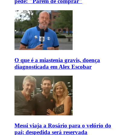
pede: "Parem de comprar"
O que é a miastenia gravis, doença
diagnosticada em Alex Escobar
Messi viaja a Rosário para o velório do
pai; despedida será reservada