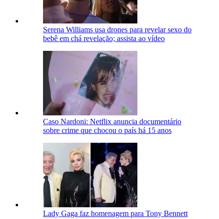
Serena Williams usa drones para revelar sexo do
bebê em chá revelação; assista ao vídeo
Caso Nardoni: Netflix anuncia documentário
sobre crime que chocou o país há 15 anos
Lady Gaga faz homenagem para Tony Bennett