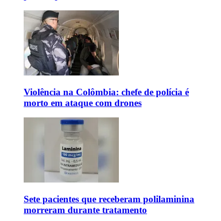
Violência na Colômbia: chefe de polícia é
morto em ataque com drones
Sete pacientes que receberam polilaminina
morreram durante tratamento