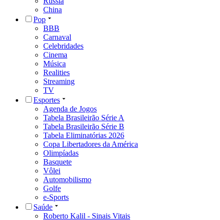
Rússia
China
Pop
BBB
Carnaval
Celebridades
Cinema
Música
Realities
Streaming
TV
Esportes
Agenda de Jogos
Tabela Brasileirão Série A
Tabela Brasileirão Série B
Tabela Eliminatórias 2026
Copa Libertadores da América
Olimpíadas
Basquete
Vôlei
Automobilismo
Golfe
e-Sports
Saúde
Roberto Kalil - Sinais Vitais