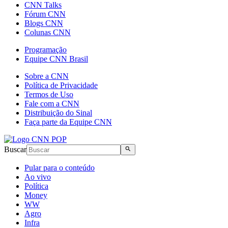
CNN Talks
Fórum CNN
Blogs CNN
Colunas CNN
Programação
Equipe CNN Brasil
Sobre a CNN
Política de Privacidade
Termos de Uso
Fale com a CNN
Distribuição do Sinal
Faça parte da Equipe CNN
Buscar
Pular para o conteúdo
Ao vivo
Política
Money
WW
Agro
Infra