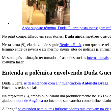
Após suposto término, Duda Guerra posta mensagem refl
No print compartilhado em seus stories,
Duda ainda mostrou que obte
Nesta sexta (9), ela deixou de seguir
Benício Huck
, com quem se rela
término entre os jovens e até mesmo alguns sites de notícias já afirma
Mesmo após a situação ter tomado até as redes sociais
internacionais
c
costuma fazer.
Entenda a polêmica envolvendo Duda Guerr
Duda Guerra
se desentendeu com a influenciadora
Antonela Braga
,
Huck nas redes sociais.
Na terça-feira (6), ambas publicaram um pronunciamento no TikTok e
ajudou a
nora de Angélica
no início de sua carreira como influenciado
A “briga”
se estendeu para outras influenciadoras que estavam na vi