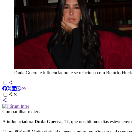
Duda Guerra é influenciadora e se relaciona com Benício Huc
Compartilhar matéria
A influenciadora
Duda Guerra
, 17, que nos últimos dias esteve env
"Uau, 803 mil! Muito obrigada, meus amores, eu não sou nada sem você