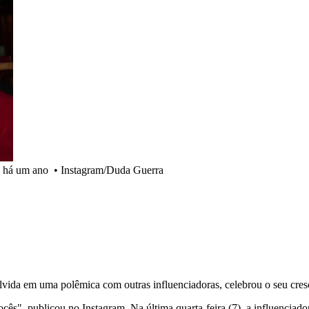
k há um ano
•
Instagram/Duda Guerra
olvida em uma polêmica com outras influenciadoras, celebrou o seu cres
s", publicou no Instagram. Na última quarta-feira (7), a influenciador