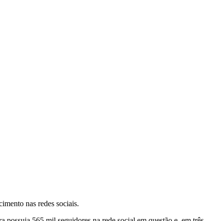
cimento nas redes sociais.
a possuia 565 mil seguidores na rede social em questão e, em três