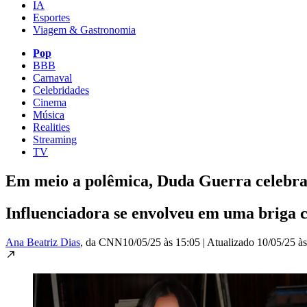
IA
Esportes
Viagem & Gastronomia
Pop
BBB
Carnaval
Celebridades
Cinema
Música
Realities
Streaming
TV
Em meio a polêmica, Duda Guerra celebra 
Influenciadora se envolveu em uma briga 
Ana Beatriz Dias
, da CNN
10/05/25 às 15:05
|
Atualizado
10/05/25 à