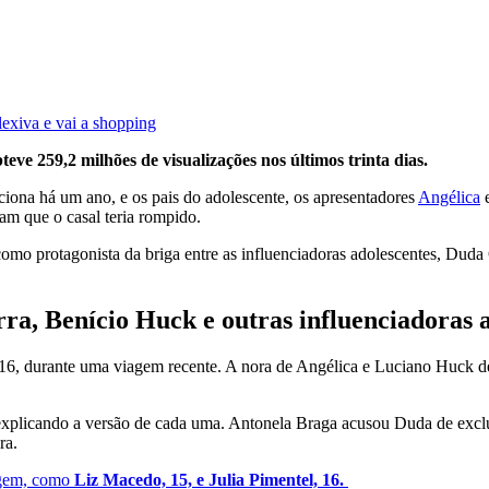
exiva e vai a shopping
ve 259,2 milhões de visualizações nos últimos trinta dias.
ciona há um ano, e os pais do adolescente, os apresentadores
Angélica
ram que o casal teria rompido.
omo protagonista da briga entre as influenciadoras adolescentes, Dud
a, Benício Huck e outras influenciadoras a
 16, durante uma viagem recente. A nora de Angélica e Luciano Huck dec
xplicando a versão de cada uma. Antonela Braga acusou Duda de excluí-
ra.
agem, como
Liz Macedo, 15, e Julia Pimentel, 16.