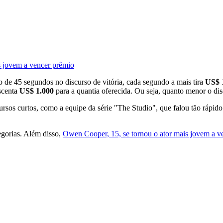
 jovem a vencer prêmio
 de 45 segundos no discurso de vitória, cada segundo a mais tira
US$ 
scenta
US$ 1.000
para a quantia oferecida. Ou seja, quanto menor o disc
ursos curtos, como a equipe da série "The Studio", que falou tão rápido
egorias. Além disso,
Owen Cooper, 15, se tornou o ator mais jovem a ven