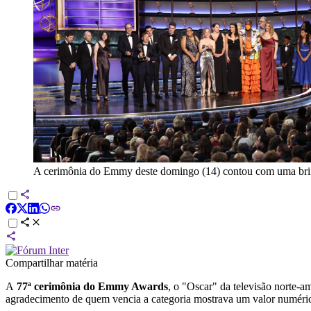
A cerimônia do Emmy deste domingo (14) contou com uma brinc
Compartilhar matéria
A
77ª cerimônia do
Emmy Awards
, o "Oscar" da televisão norte-a
agradecimento de quem vencia a categoria mostrava um valor numéri