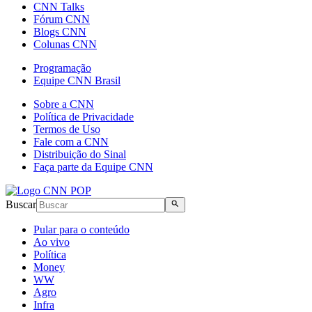
CNN Talks
Fórum CNN
Blogs CNN
Colunas CNN
Programação
Equipe CNN Brasil
Sobre a CNN
Política de Privacidade
Termos de Uso
Fale com a CNN
Distribuição do Sinal
Faça parte da Equipe CNN
Buscar
Pular para o conteúdo
Ao vivo
Política
Money
WW
Agro
Infra