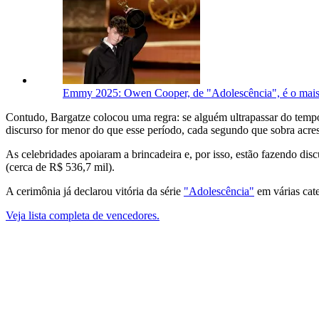
Emmy 2025: Owen Cooper, de "Adolescência", é o mais
Contudo, Bargatze colocou uma regra: se alguém ultrapassar do tempo
discurso for menor do que esse período, cada segundo que sobra acre
As celebridades apoiaram a brincadeira e, por isso, estão fazendo disc
(cerca de R$ 536,7 mil).
A cerimônia já declarou vitória da série
"Adolescência"
em várias cat
Veja lista completa de vencedores.