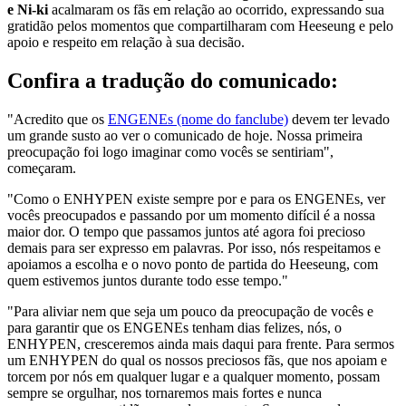
e Ni-ki
acalmaram os fãs em relação ao ocorrido, expressando sua
gratidão pelos momentos que compartilharam com Heeseung e pelo
apoio e respeito em relação à sua decisão.
Confira a tradução do comunicado:
​"Acredito que os
ENGENEs (nome do fanclube)
devem ter levado
um grande susto ao ver o comunicado de hoje. Nossa primeira
preocupação foi logo imaginar como vocês se sentiriam",
começaram.
"​Como o ENHYPEN existe sempre por e para os ENGENEs, ver
vocês preocupados e passando por um momento difícil é a nossa
maior dor. ​O tempo que passamos juntos até agora foi precioso
demais para ser expresso em palavras. Por isso, nós respeitamos e
apoiamos a escolha e o novo ponto de partida do Heeseung, com
quem estivemos juntos durante todo esse tempo."
"​Para aliviar nem que seja um pouco da preocupação de vocês e
para garantir que os ENGENEs tenham dias felizes, nós, o
ENHYPEN, cresceremos ainda mais daqui para frente. ​Para sermos
um ENHYPEN do qual os nossos preciosos fãs, que nos apoiam e
torcem por nós em qualquer lugar e a qualquer momento, possam
sempre se orgulhar, nos tornaremos mais fortes e nunca