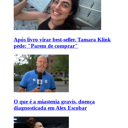
Após livro virar best-seller, Tamara Klink
pede: "Parem de comprar"
O que é a miastenia gravis, doença
diagnosticada em Alex Escobar