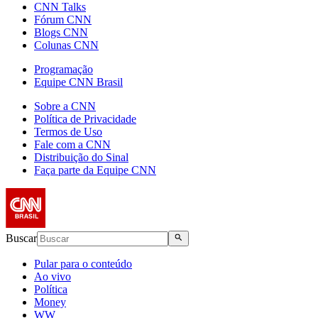
CNN Talks
Fórum CNN
Blogs CNN
Colunas CNN
Programação
Equipe CNN Brasil
Sobre a CNN
Política de Privacidade
Termos de Uso
Fale com a CNN
Distribuição do Sinal
Faça parte da Equipe CNN
Buscar
Pular para o conteúdo
Ao vivo
Política
Money
WW