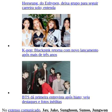
Heeseung, do Enhypen, deixa grupo para seguir
carreira solo; entenda
K-pop: Blackpink retorna com novo lançamento
após mais de três anos
BTS dá primeira entrevista após hiato; veja
destaques e fotos inéditas
No
extenso comunicado
,
Jay, Jake, Sunghoon, Sunoo, Jungwon