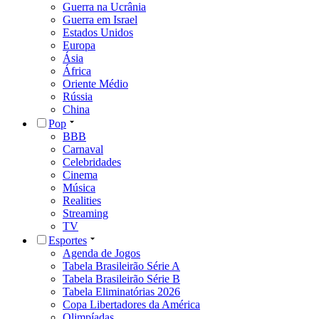
Guerra na Ucrânia
Guerra em Israel
Estados Unidos
Europa
Ásia
África
Oriente Médio
Rússia
China
Pop
BBB
Carnaval
Celebridades
Cinema
Música
Realities
Streaming
TV
Esportes
Agenda de Jogos
Tabela Brasileirão Série A
Tabela Brasileirão Série B
Tabela Eliminatórias 2026
Copa Libertadores da América
Olimpíadas