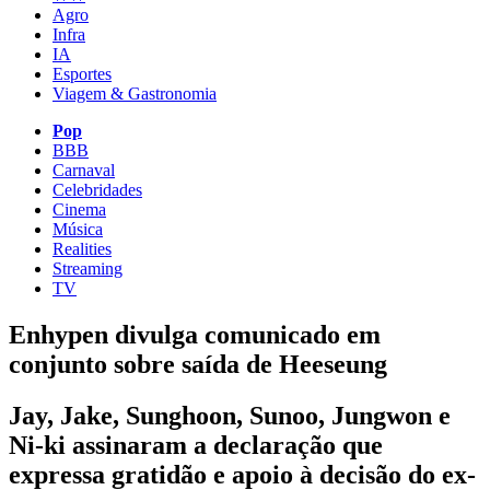
Agro
Infra
IA
Esportes
Viagem & Gastronomia
Pop
BBB
Carnaval
Celebridades
Cinema
Música
Realities
Streaming
TV
Enhypen divulga comunicado em
conjunto sobre saída de Heeseung
Jay, Jake, Sunghoon, Sunoo, Jungwon e
Ni-ki assinaram a declaração que
expressa gratidão e apoio à decisão do ex-