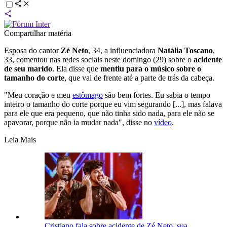
Compartilhar matéria
Esposa do cantor
Zé Neto
, 34, a influenciadora
Natália Toscano
,
33, comentou nas redes sociais neste domingo (29) sobre o
acidente
de seu marido
. Ela disse que
mentiu para o músico sobre o
tamanho do corte
, que vai de frente até a parte de trás da cabeça.
"Meu coração e meu
estômago
são bem fortes. Eu sabia o tempo
inteiro o tamanho do corte porque eu vim segurando [...], mas falava
para ele que era pequeno, que não tinha sido nada, para ele não se
apavorar, porque não ia mudar nada", disse no
vídeo
.
Leia Mais
Cristiano fala sobre acidente de Zé Neto, sua