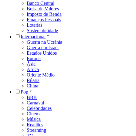
Banco Central
Bolsa de Valores
Imposto de Renda
Finanças Pessoais
Loterias
Sustentabilidade
Internacional
Guerra na Ucrânia
Guerra em Israel
Estados Unidos
Europa
Ásia
África
Oriente Médio
Rússia
China
Pop
BBB
Carnaval
Celebridades
Cinema
Música
Realities
Streaming
TV