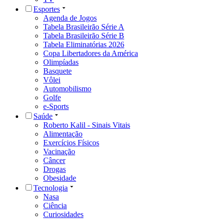
Esportes
Agenda de Jogos
Tabela Brasileirão Série A
Tabela Brasileirão Série B
Tabela Eliminatórias 2026
Copa Libertadores da América
Olimpíadas
Basquete
Vôlei
Automobilismo
Golfe
e-Sports
Saúde
Roberto Kalil - Sinais Vitais
Alimentação
Exercícios Físicos
Vacinação
Câncer
Drogas
Obesidade
Tecnologia
Nasa
Ciência
Curiosidades