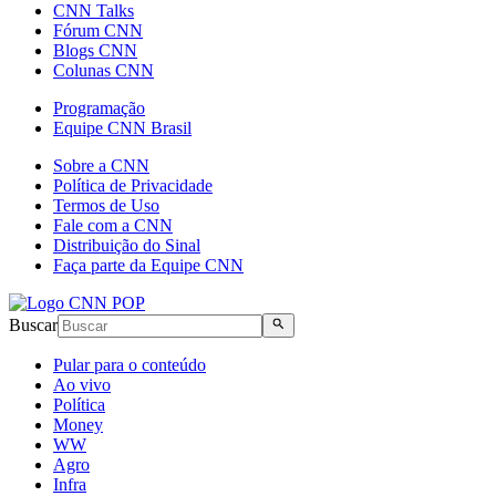
CNN Talks
Fórum CNN
Blogs CNN
Colunas CNN
Programação
Equipe CNN Brasil
Sobre a CNN
Política de Privacidade
Termos de Uso
Fale com a CNN
Distribuição do Sinal
Faça parte da Equipe CNN
Buscar
Pular para o conteúdo
Ao vivo
Política
Money
WW
Agro
Infra