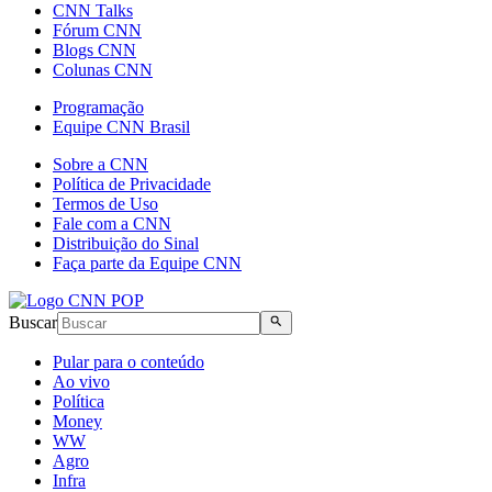
CNN Talks
Fórum CNN
Blogs CNN
Colunas CNN
Programação
Equipe CNN Brasil
Sobre a CNN
Política de Privacidade
Termos de Uso
Fale com a CNN
Distribuição do Sinal
Faça parte da Equipe CNN
Buscar
Pular para o conteúdo
Ao vivo
Política
Money
WW
Agro
Infra