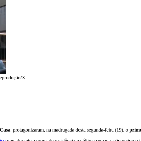
eprodução/X
 Casa
, protagonizaram, na madrugada desta segunda-feira (19), o
prime
ico
que, durante a prova de resistência na última semana, não negou o int