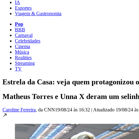
IA
Esportes
Viagem & Gastronomia
Pop
BBB
Carnaval
Celebridades
Cinema
Música
Realities
Streaming
TV
Estrela da Casa: veja quem protagonizou o 
Matheus Torres e Unna X deram um selinho
Caroline Ferreira
, da CNN
19/08/24 às 16:32
|
Atualizado
19/08/24 às