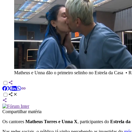
Matheus e Unna dão o primeiro selinho no Estrela da Casa
•
R
Compartilhar matéria
Os cantores
Matheus Torres
e Unna X
, participantes do
Estrela da
Nas redes sociais, o público já vinha percebendo as investidas do
mús