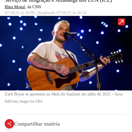
Serviço de Imigração e Alfândega dos EUA (ICE)
Rhea Mogul
, da CNN
07/10/25 às 10:09
|
Atualizado
07/10/25 às 10:14
Zach Bryan se apresenta no MetLife Stadium em julho de 2025
•
Taylor
Hill/Getty Images for ABA
Compartilhar matéria