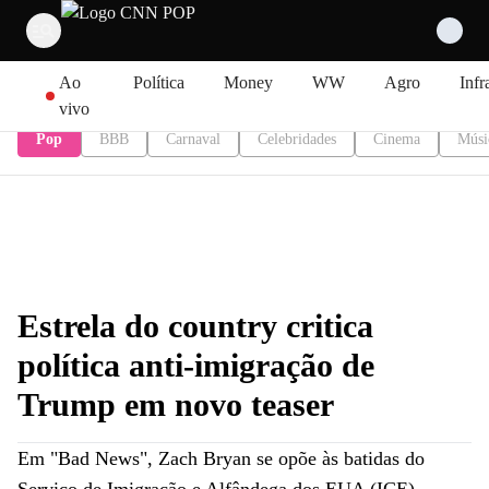
Pular para o conteúdo
Ao
Política
Money
WW
Agro
Infr
vivo
Pop
BBB
Carnaval
Celebridades
Cinema
Músi
Estrela do country critica
política anti-imigração de
Trump em novo teaser
Em "Bad News", Zach Bryan se opõe às batidas do