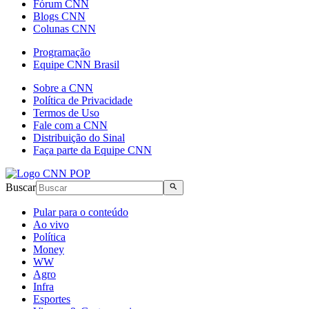
Fórum CNN
Blogs CNN
Colunas CNN
Programação
Equipe CNN Brasil
Sobre a CNN
Política de Privacidade
Termos de Uso
Fale com a CNN
Distribuição do Sinal
Faça parte da Equipe CNN
Buscar
Pular para o conteúdo
Ao vivo
Política
Money
WW
Agro
Infra
Esportes