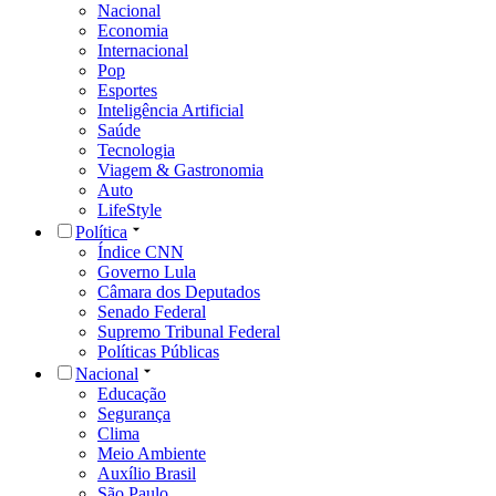
Nacional
Economia
Internacional
Pop
Esportes
Inteligência Artificial
Saúde
Tecnologia
Viagem & Gastronomia
Auto
LifeStyle
Política
Índice CNN
Governo Lula
Câmara dos Deputados
Senado Federal
Supremo Tribunal Federal
Políticas Públicas
Nacional
Educação
Segurança
Clima
Meio Ambiente
Auxílio Brasil
São Paulo