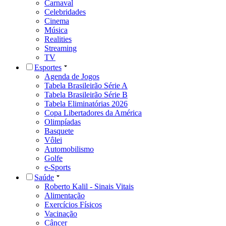
Carnaval
Celebridades
Cinema
Música
Realities
Streaming
TV
Esportes
Agenda de Jogos
Tabela Brasileirão Série A
Tabela Brasileirão Série B
Tabela Eliminatórias 2026
Copa Libertadores da América
Olimpíadas
Basquete
Vôlei
Automobilismo
Golfe
e-Sports
Saúde
Roberto Kalil - Sinais Vitais
Alimentação
Exercícios Físicos
Vacinação
Câncer