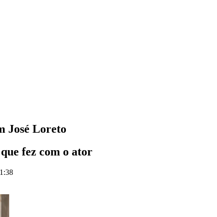
m José Loreto
que fez com o ator
21:38