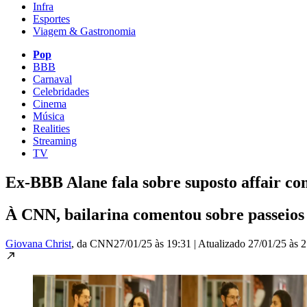
Infra
Esportes
Viagem & Gastronomia
Pop
BBB
Carnaval
Celebridades
Cinema
Música
Realities
Streaming
TV
Ex-BBB Alane fala sobre suposto affair co
À CNN, bailarina comentou sobre passeios 
Giovana Christ
, da CNN
27/01/25 às 19:31
|
Atualizado
27/01/25 às 