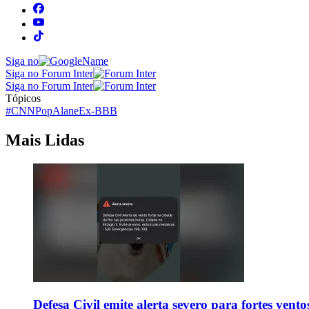
Siga no
Siga no Forum Inter
Siga no Forum Inter
Tópicos
#CNNPop
Alane
Ex-BBB
Mais Lidas
Defesa Civil emite alerta severo para fortes vent