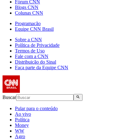
Fórum CNN
Blogs CNN
Colunas CNN
Programação
Equipe CNN Brasil
Sobre a CNN
Política de Privacidade
Termos de Uso
Fale com a CNN
Distribuição do Sinal
Faça parte da Equipe CNN
Buscar
Pular para o conteúdo
Ao vivo
Política
Money
WW
Agro