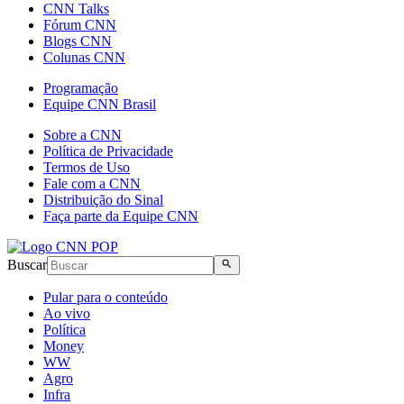
CNN Talks
Fórum CNN
Blogs CNN
Colunas CNN
Programação
Equipe CNN Brasil
Sobre a CNN
Política de Privacidade
Termos de Uso
Fale com a CNN
Distribuição do Sinal
Faça parte da Equipe CNN
Buscar
Pular para o conteúdo
Ao vivo
Política
Money
WW
Agro
Infra