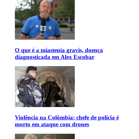
O que é a miastenia gravis, doença
diagnosticada em Alex Escobar
Violência na Colômbia: chefe de polícia é
morto em ataque com drones