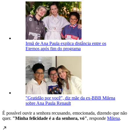
Irmã de Ana Paula explica distância entre os
Eternos após fim do programa
"Gratidão por você", diz mãe da ex-BBB Milena
sobre Ana Paula Renault
É possível ouvir a senhora recusando, emocionada, dizendo que não
quer.
"Minha felicidade é a da senhora, vó"
, responde
Milena
.