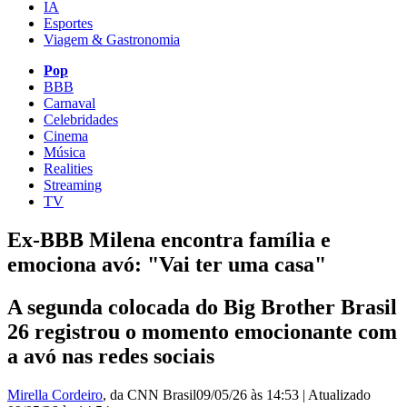
IA
Esportes
Viagem & Gastronomia
Pop
BBB
Carnaval
Celebridades
Cinema
Música
Realities
Streaming
TV
Ex-BBB Milena encontra família e
emociona avó: "Vai ter uma casa"
A segunda colocada do Big Brother Brasil
26 registrou o momento emocionante com
a avó nas redes sociais
Mirella Cordeiro
, da CNN Brasil
09/05/26 às 14:53
|
Atualizado