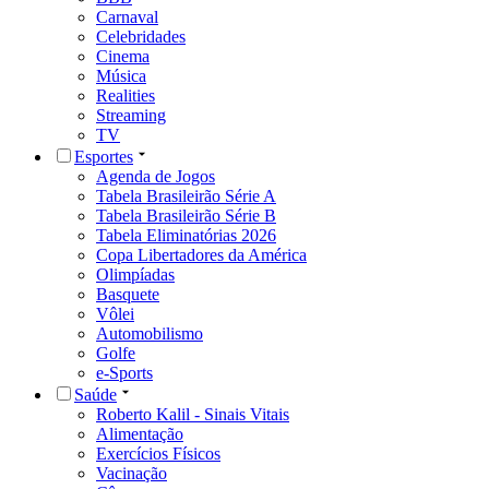
Carnaval
Celebridades
Cinema
Música
Realities
Streaming
TV
Esportes
Agenda de Jogos
Tabela Brasileirão Série A
Tabela Brasileirão Série B
Tabela Eliminatórias 2026
Copa Libertadores da América
Olimpíadas
Basquete
Vôlei
Automobilismo
Golfe
e-Sports
Saúde
Roberto Kalil - Sinais Vitais
Alimentação
Exercícios Físicos
Vacinação