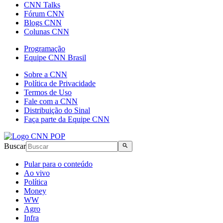
CNN Talks
Fórum CNN
Blogs CNN
Colunas CNN
Programação
Equipe CNN Brasil
Sobre a CNN
Política de Privacidade
Termos de Uso
Fale com a CNN
Distribuição do Sinal
Faça parte da Equipe CNN
Buscar
Pular para o conteúdo
Ao vivo
Política
Money
WW
Agro
Infra