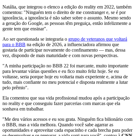
Natália, que integrou o elenco a edição do reality em 2022, também
comentou: "Ninguém tem o direito de me constranger e, se é por
ignorância, a ignorância é não saber sobre o assunto. Mesmo sendo
a geração do Google, as pessoas têm preguiça, então infelizmente a
gente tem que ensinar".
Ao ser questionada se integraria o
grupo de veteranos que voltará
para o BBB
na edição de 2026, a influenciadora afirmou que
gostaria de participar novamente do confinamento — mas, dessa
vez, dispondo de mais maturidade e com novas perspectivas.
"A minha participação no BBB 22 foi marcante, muito importante
para levantar várias questões e eu fico muito feliz hoje. Se eu
voltasse, seria porque hoje eu voltaria mais experiente e, acima de
tudo, mais confiante no meu potencial e disposta realmente a lutar
pelo prêmio".
Ela comentou que sua vida profissional mudou após a participação
no reality e que conseguiu fazer parcerias com marcas que ela
sonhava em trabalhar.
"Me deu vários acessos e eu sou grata. Ninguém fica bilionário com
o BBB, mas a vida melhora. Quando você sabe agarrar as
oportunidades e aproveitar cada espacinho e cada brecha para poder
se desenvolver e se preparar, a vida sorri para você", contou à
CNN
.