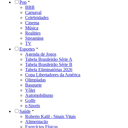
Pop
BBB
Carnaval
Celebridades
Cinema
Música
Realities
Streaming
TV
Esportes
Agenda de Jogos
Tabela Brasileirão Série A
Tabela Brasileirão Série B
Tabela Eliminatórias 2026
Copa Libertadores da América
Olimpíadas
Basquete
Vôlei
Automobilismo
Golfe
e-Sports
Saúde
Roberto Kalil - Sinais Vitais
Alimentação
Exercícios Físicos