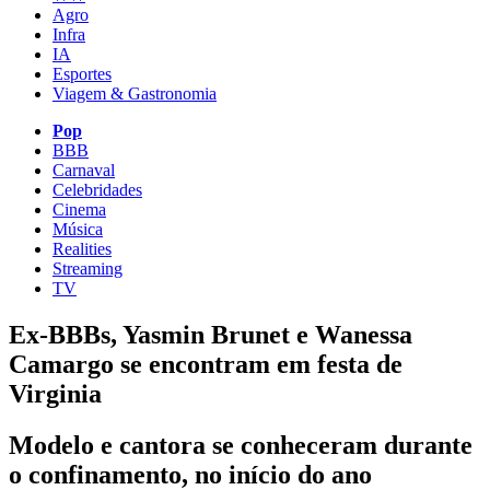
Agro
Infra
IA
Esportes
Viagem & Gastronomia
Pop
BBB
Carnaval
Celebridades
Cinema
Música
Realities
Streaming
TV
Ex-BBBs, Yasmin Brunet e Wanessa
Camargo se encontram em festa de
Virginia
Modelo e cantora se conheceram durante
o confinamento, no início do ano