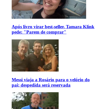
Após livro virar best-seller, Tamara Klink
pede: "Parem de comprar"
Messi viaja a Rosário para o velório do
pai; despedida será reservada