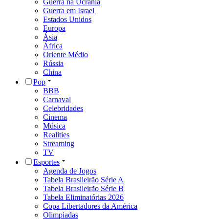
Guerra na Ucrânia
Guerra em Israel
Estados Unidos
Europa
Ásia
África
Oriente Médio
Rússia
China
Pop
BBB
Carnaval
Celebridades
Cinema
Música
Realities
Streaming
TV
Esportes
Agenda de Jogos
Tabela Brasileirão Série A
Tabela Brasileirão Série B
Tabela Eliminatórias 2026
Copa Libertadores da América
Olimpíadas