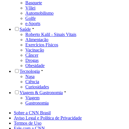
Basquete
Vôlei
Automobilismo
Golfe
e-Sports
Saúde
Roberto Kalil - Sinais Vitais
Alimentação
Exercícios Físicos
Vacinação
Câncer
Drogas
Obesidade
Tecnologia
Nasa
Ciência
Curiosidades
Viagem & Gastronomia
Viagem
Gastronomia
Sobre a CNN Brasil
Aviso Legal e Política de Privacidade
Termos de Uso
Fale com a CNN