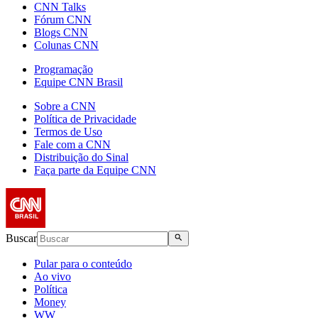
CNN Talks
Fórum CNN
Blogs CNN
Colunas CNN
Programação
Equipe CNN Brasil
Sobre a CNN
Política de Privacidade
Termos de Uso
Fale com a CNN
Distribuição do Sinal
Faça parte da Equipe CNN
Buscar
Pular para o conteúdo
Ao vivo
Política
Money
WW