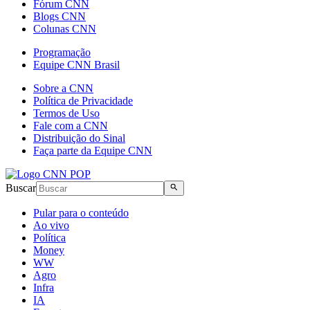
Fórum CNN
Blogs CNN
Colunas CNN
Programação
Equipe CNN Brasil
Sobre a CNN
Política de Privacidade
Termos de Uso
Fale com a CNN
Distribuição do Sinal
Faça parte da Equipe CNN
Buscar
Pular para o conteúdo
Ao vivo
Política
Money
WW
Agro
Infra
IA