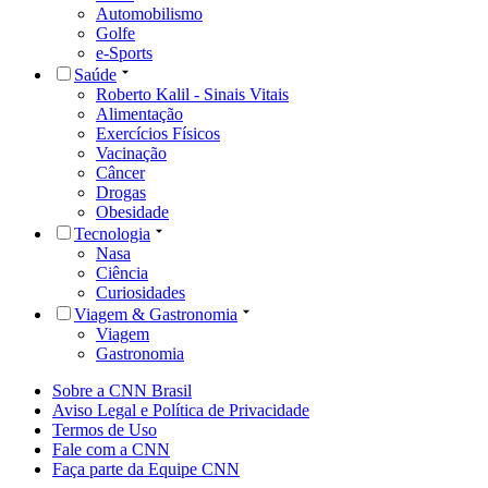
Automobilismo
Golfe
e-Sports
Saúde
Roberto Kalil - Sinais Vitais
Alimentação
Exercícios Físicos
Vacinação
Câncer
Drogas
Obesidade
Tecnologia
Nasa
Ciência
Curiosidades
Viagem & Gastronomia
Viagem
Gastronomia
Sobre a CNN Brasil
Aviso Legal e Política de Privacidade
Termos de Uso
Fale com a CNN
Faça parte da Equipe CNN