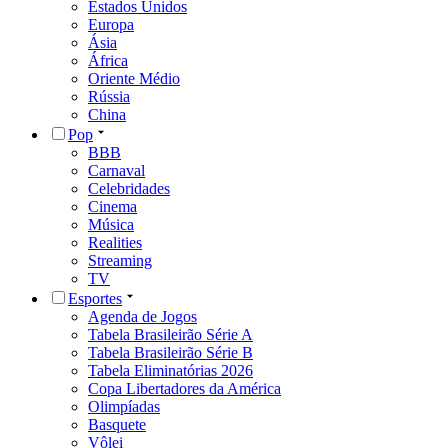
Estados Unidos
Europa
Ásia
África
Oriente Médio
Rússia
China
Pop
BBB
Carnaval
Celebridades
Cinema
Música
Realities
Streaming
TV
Esportes
Agenda de Jogos
Tabela Brasileirão Série A
Tabela Brasileirão Série B
Tabela Eliminatórias 2026
Copa Libertadores da América
Olimpíadas
Basquete
Vôlei