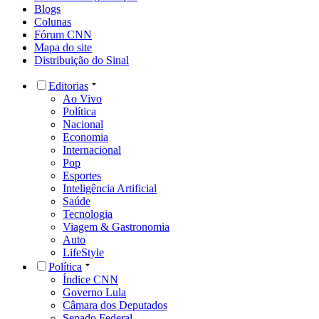
Blogs
Colunas
Fórum CNN
Mapa do site
Distribuição do Sinal
Editorias
Ao Vivo
Política
Nacional
Economia
Internacional
Pop
Esportes
Inteligência Artificial
Saúde
Tecnologia
Viagem & Gastronomia
Auto
LifeStyle
Política
Índice CNN
Governo Lula
Câmara dos Deputados
Senado Federal