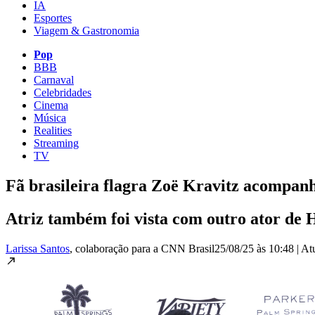
IA
Esportes
Viagem & Gastronomia
Pop
BBB
Carnaval
Celebridades
Cinema
Música
Realities
Streaming
TV
Fã brasileira flagra Zoë Kravitz acompan
Atriz também foi vista com outro ator de
Larissa Santos
, colaboração para a CNN Brasil
25/08/25 às 10:48
|
At