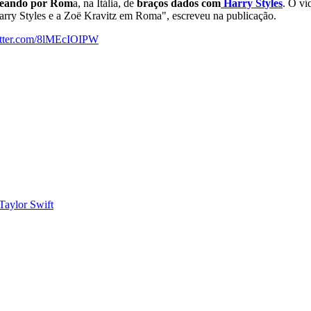
seando por Rom
a, na Itália, de
braços dados com
Harry Styles
. O ví
ry Styles e a Zoë Kravitz em Roma", escreveu na publicação.
itter.com/8lMEcIOIPW
Taylor Swift