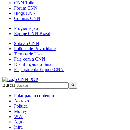
CNN Talks
Fórum CNN
Blogs CNN
Colunas CNN
Programação
Equipe CNN Brasil
Sobre a CNN
Política de Privacidade
Termos de Uso
Fale com a CNN
Distribuição do Sinal
Faça parte da Equipe CNN
Buscar
Pular para o conteúdo
Ao vivo
Política
Money
WW
Agro
Infra