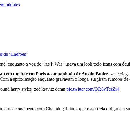
 em minutos
er de "Ladrões"
boné, enquanto a voz de "As It Was" usava um look todo jeans com ócul
sta em um bar em Paris acompanhada de Austin Butler
, seu coleg
 Com a aproximação enquanto gravavam o longa, surgiram rumores de q
around harry styles, zoë kravitz damn
pic.twitter.com/QR8vTczZi4
a relacionamento com Channing Tatum, quem a estrela dirigiu em sua 