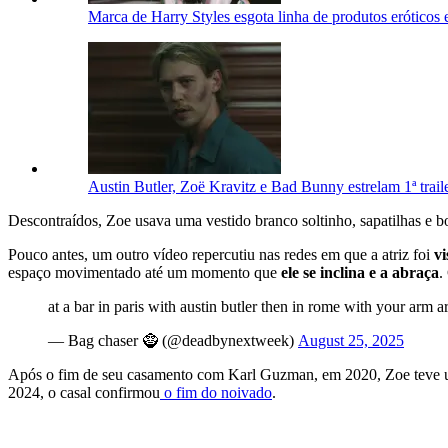
Marca de Harry Styles esgota linha de produtos eróticos
Austin Butler, Zoë Kravitz e Bad Bunny estrelam 1ª trail
Descontraídos, Zoe usava uma vestido branco soltinho, sapatilhas e 
Pouco antes, um outro vídeo repercutiu nas redes em que a atriz foi
vi
espaço movimentado até um momento que
ele se inclina e a abraça
.
at a bar in paris with austin butler then in rome with your arm 
— Bag chaser 🧌 (@deadbynextweek)
August 25, 2025
Após o fim de seu casamento com Karl Guzman, em 2020, Zoe teve um
2024, o casal confirmou
o fim do noivado
.