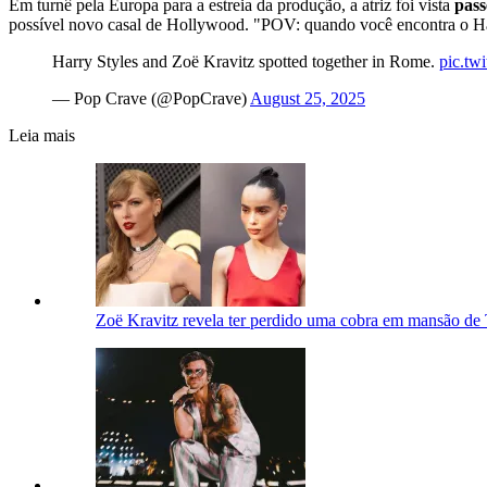
Em turnê pela Europa para a estreia da produção, a atriz foi vista
pas
possível novo casal de Hollywood. "POV: quando você encontra o Har
Harry Styles and Zoë Kravitz spotted together in Rome.
pic.tw
— Pop Crave (@PopCrave)
August 25, 2025
Leia mais
Zoë Kravitz revela ter perdido uma cobra em mansão de 