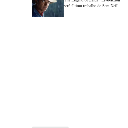
The Legend of Zelda | Live-action
será último trabalho de Sam Neill