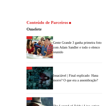
Conteúdo de Parceiros
Omelete
Gente Grande 3 ganha primeira foto
com Adam Sandler e todo o elenco
reunido
Insaciável | Final explicado: Hana
morre? O que era a assombração?