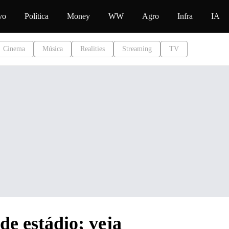
conteúdo
vo
Política
Money
WW
Agro
Infra
IA
Cinema
Música
Realities
Streaming
TV
e estádio; veja