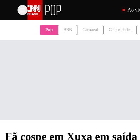
Pular para o 
Ao vi
Pop
BBB
Carnaval
Celebridades
Fã cospe em Xuxa em saída d