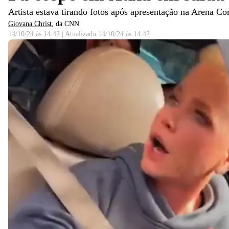
Artista estava tirando fotos após apresentação na Arena Co
Giovana Christ
, da CNN
14/10/24 às 14:42
|
Atualizado
14/10/24 às 14:42