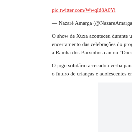
pic.twitter.com/WwqId8A0Yi
— Nazaré Amarga (@NazareAmarg
O show de Xuxa aconteceu durante
encerramento das celebrações do pr
a Rainha dos Baixinhos cantou "Doce M
O jogo solidário arrecadou verba par
o futuro de crianças e adolescentes e