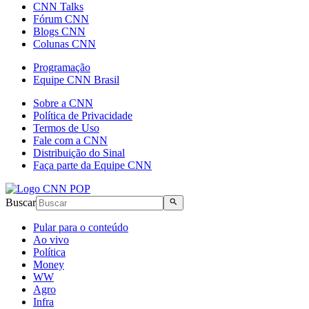
CNN Talks
Fórum CNN
Blogs CNN
Colunas CNN
Programação
Equipe CNN Brasil
Sobre a CNN
Política de Privacidade
Termos de Uso
Fale com a CNN
Distribuição do Sinal
Faça parte da Equipe CNN
Buscar
Pular para o conteúdo
Ao vivo
Política
Money
WW
Agro
Infra