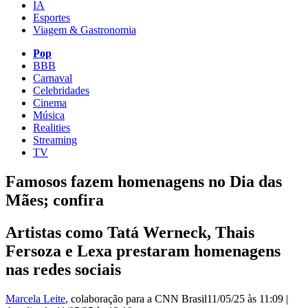
IA
Esportes
Viagem & Gastronomia
Pop
BBB
Carnaval
Celebridades
Cinema
Música
Realities
Streaming
TV
Famosos fazem homenagens no Dia das
Mães; confira
Artistas como Tatá Werneck, Thais
Fersoza e Lexa prestaram homenagens
nas redes sociais
Marcela Leite
, colaboração para a CNN Brasil
11/05/25 às 11:09
|