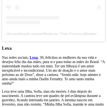
Uma publicação compartilhada por Thais Fersoza (@tatafersoza)
Lexa
Nas redes sociais,
Lexa
, 30, felicitou as mulheres da sua vida e
desejou feliz dia das mães, para si e para todas as mães do Brasil. “A
maternidade mudou tudo em mim. Ter um filho(a) é um amor
inexplicável e incondicional. Um ato de doação e o amor mais
próximo ao de Deus”, disse a cantora. “Sendo mãe, hoje admiro e
amo ainda mais a minha Darlin Ferrattry. Te amo tanto minha
rainha!”
Lexa teve uma filha, Sofia, mas ela morreu 3 dias depois do
nascimento. A cantora teve um quadro de pré-eclâmpsia durante a
gravidez, ficando internada em janeiro. A menina nasceu em
fevereiro, mas não resistiu. “Minha filha Sofia, mamãe te ama muito