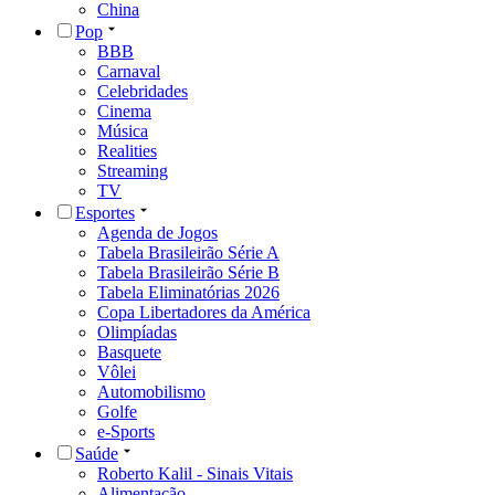
China
Pop
BBB
Carnaval
Celebridades
Cinema
Música
Realities
Streaming
TV
Esportes
Agenda de Jogos
Tabela Brasileirão Série A
Tabela Brasileirão Série B
Tabela Eliminatórias 2026
Copa Libertadores da América
Olimpíadas
Basquete
Vôlei
Automobilismo
Golfe
e-Sports
Saúde
Roberto Kalil - Sinais Vitais
Alimentação