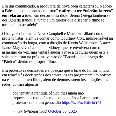
Em um comunicado, a produtora da nova obra caracterizou o apoio
à Palestina como “antissemitismo” e
afirmou ter “tolerância zero”
em relação a isso.
Em decorrência disso, Jenna Ortega também se
desligou da franquia, junto a um diretor que disse ter o filme se
tornou "um pesadelo".
O longa terá de volta Neve Campbell e Matthew Lillard como
protagonistas, além de contar como Courtney Cox, indispensável na
continuação do longa, com a direção de Kevin Williamson. A atriz
Isabel May viverá a filha de Sidney, que se envolverá com o
assassino da vez, mas tentará ajudar a mãe a capturar quem está a
solta para estar na próxima versão de "Facada", o alter-ego de
"Pânico" dentro do próprio filme.
Em protesto as demissões e a posição que o time do horror tomou
em relação às declarações dos atores, os fãs programam um boicote
na estreia do novo filme, além de demonstrarem insatisfações nas
redes, confira algumas:
boa tentativa franquia pânico mas ainda não
esquecemos o que fizeram com a melissa barrera por
protestar contra um genocídio
https://t.co/ucF5tEInYU
— ivy (@merasnixx)
October 30, 2025