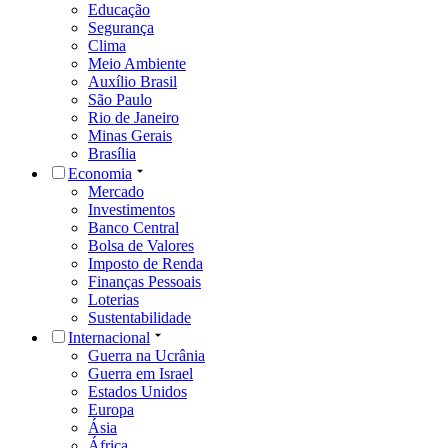
Educação
Segurança
Clima
Meio Ambiente
Auxílio Brasil
São Paulo
Rio de Janeiro
Minas Gerais
Brasília
Economia
Mercado
Investimentos
Banco Central
Bolsa de Valores
Imposto de Renda
Finanças Pessoais
Loterias
Sustentabilidade
Internacional
Guerra na Ucrânia
Guerra em Israel
Estados Unidos
Europa
Ásia
África