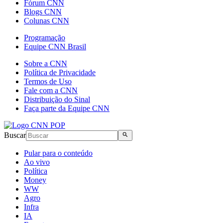
Fórum CNN
Blogs CNN
Colunas CNN
Programação
Equipe CNN Brasil
Sobre a CNN
Política de Privacidade
Termos de Uso
Fale com a CNN
Distribuição do Sinal
Faça parte da Equipe CNN
Buscar
Pular para o conteúdo
Ao vivo
Política
Money
WW
Agro
Infra
IA