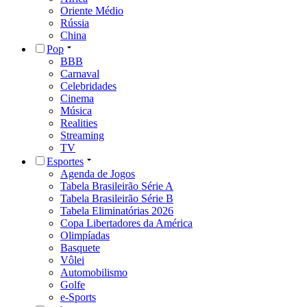
Oriente Médio
Rússia
China
Pop
BBB
Carnaval
Celebridades
Cinema
Música
Realities
Streaming
TV
Esportes
Agenda de Jogos
Tabela Brasileirão Série A
Tabela Brasileirão Série B
Tabela Eliminatórias 2026
Copa Libertadores da América
Olimpíadas
Basquete
Vôlei
Automobilismo
Golfe
e-Sports