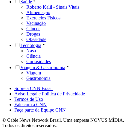
Saúde
Roberto Kalil - Sinais Vitais
Alimentação
Exercícios Físicos
Vacinação
Câncer
Drogas
Obesidade
Tecnologia
Nasa
Ciência
Curiosidades
Viagem & Gastronomia
Viagem
Gastronomia
Sobre a CNN Brasil
Aviso Legal e Política de Privacidade
Termos de Uso
Fale com a CNN
Faça parte da Equipe CNN
© Cable News Network Brasil. Uma empresa NOVUS MÍDIA.
Todos os direitos reservados.