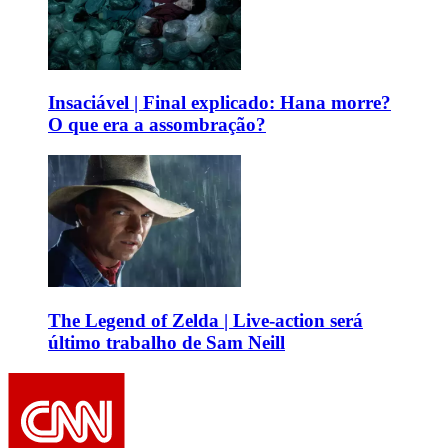
Insaciável | Final explicado: Hana morre?
O que era a assombração?
The Legend of Zelda | Live-action será
último trabalho de Sam Neill