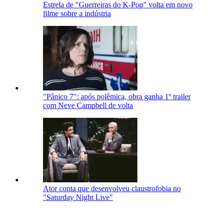
Estrela de "Guerreiras do K-Pop" volta em novo
filme sobre a indústria
"Pânico 7": após polêmica, obra ganha 1º trailer
com Neve Campbell de volta
Ator conta que desenvolveu claustrofobia no
"Saturday Night Live"