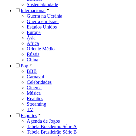
Sustentabilidade
Internacional
Guerra na Ucrânia
Guerra em Israel
Estados Unidos
Europa
Ásia
África
Oriente Médio
Rússia
China
Pop
BBB
Carnaval
Celebridades
Cinema
Música
Realities
Streaming
TV
Esportes
Agenda de Jogos
Tabela Brasileirão Série A
Tabela Brasileirão Série B