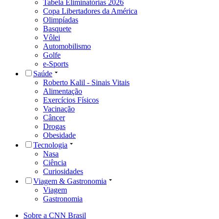
Tabela Eliminatórias 2026
Copa Libertadores da América
Olimpíadas
Basquete
Vôlei
Automobilismo
Golfe
e-Sports
Saúde
Roberto Kalil - Sinais Vitais
Alimentação
Exercícios Físicos
Vacinação
Câncer
Drogas
Obesidade
Tecnologia
Nasa
Ciência
Curiosidades
Viagem & Gastronomia
Viagem
Gastronomia
Sobre a CNN Brasil