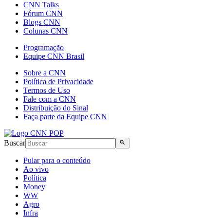
CNN Talks
Fórum CNN
Blogs CNN
Colunas CNN
Programação
Equipe CNN Brasil
Sobre a CNN
Política de Privacidade
Termos de Uso
Fale com a CNN
Distribuição do Sinal
Faça parte da Equipe CNN
Buscar
Pular para o conteúdo
Ao vivo
Política
Money
WW
Agro
Infra