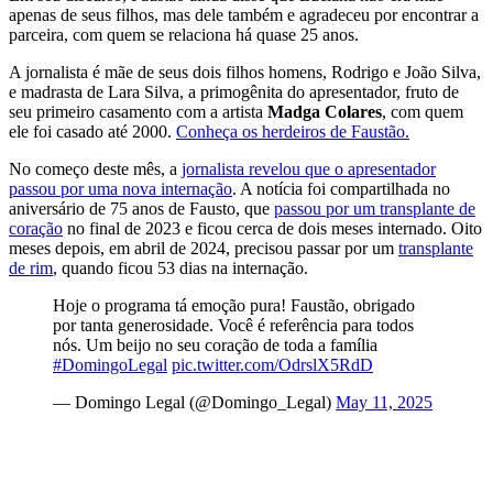
apenas de seus filhos, mas dele também e agradeceu por encontrar a
parceira, com quem se relaciona há quase 25 anos.
A jornalista é mãe de seus dois filhos homens, Rodrigo e João Silva,
e madrasta de Lara Silva, a primogênita do apresentador, fruto de
seu primeiro casamento com a artista
Madga Colares
, com quem
ele foi casado até 2000.
Conheça os herdeiros de Faustão.
No começo deste mês, a
jornalista revelou que o apresentador
passou por uma nova internação
. A notícia foi compartilhada no
aniversário de 75 anos de Fausto, que
passou por um transplante de
coração
no final de 2023 e ficou cerca de dois meses internado. Oito
meses depois, em abril de 2024, precisou passar por um
transplante
de rim
, quando ficou 53 dias na internação.
Hoje o programa tá emoção pura! Faustão, obrigado
por tanta generosidade. Você é referência para todos
nós. Um beijo no seu coração de toda a família
#DomingoLegal
pic.twitter.com/OdrslX5RdD
— Domingo Legal (@Domingo_Legal)
May 11, 2025