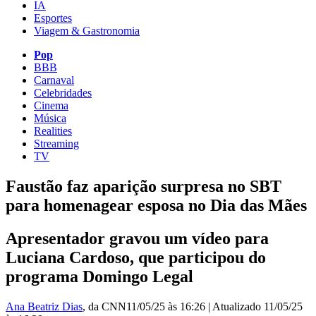
IA
Esportes
Viagem & Gastronomia
Pop
BBB
Carnaval
Celebridades
Cinema
Música
Realities
Streaming
TV
Faustão faz aparição surpresa no SBT
para homenagear esposa no Dia das Mães
Apresentador gravou um vídeo para
Luciana Cardoso, que participou do
programa Domingo Legal
Ana Beatriz Dias
, da CNN
11/05/25 às 16:26
|
Atualizado
11/05/25