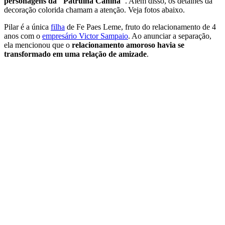
personagens da "Patrulha Canina"
. Além disso, os detalhes da
decoração colorida chamam a atenção. Veja fotos abaixo.
Pilar é a única
filha
de Fe Paes Leme, fruto do relacionamento de 4
anos com o
empresário Victor Sampaio
. Ao anunciar a separação,
ela mencionou que o
relacionamento amoroso havia se
transformado em uma relação de amizade
.