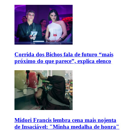
Corrida dos Bichos fala de futuro “mais
próximo do que parece”, explica elenco
Midori Francis lembra cena mais nojenta
de Insaciável: "Minha medalha de honra"