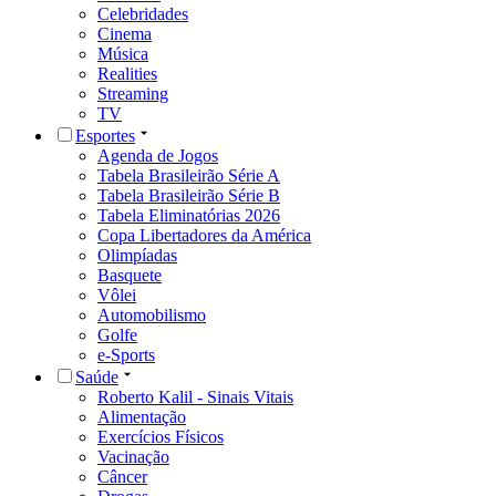
Celebridades
Cinema
Música
Realities
Streaming
TV
Esportes
Agenda de Jogos
Tabela Brasileirão Série A
Tabela Brasileirão Série B
Tabela Eliminatórias 2026
Copa Libertadores da América
Olimpíadas
Basquete
Vôlei
Automobilismo
Golfe
e-Sports
Saúde
Roberto Kalil - Sinais Vitais
Alimentação
Exercícios Físicos
Vacinação
Câncer