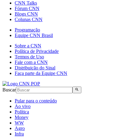
CNN Talks
Fórum CNN
Blogs CNN
Colunas CNN
Programação
Equipe CNN Brasil
Sobre a CNN
Política de Privacidade
Termos de Uso
Fale com a CNN
Distribuição do Sinal
Faça parte da Equipe CNN
Buscar
Pular para o conteúdo
Ao vivo
Política
Money
WW
Agro
Infra