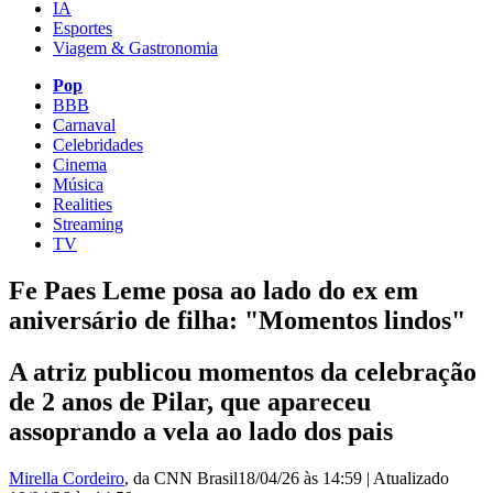
IA
Esportes
Viagem & Gastronomia
Pop
BBB
Carnaval
Celebridades
Cinema
Música
Realities
Streaming
TV
Fe Paes Leme posa ao lado do ex em
aniversário de filha: "Momentos lindos"
A atriz publicou momentos da celebração
de 2 anos de Pilar, que apareceu
assoprando a vela ao lado dos pais
Mirella Cordeiro
, da CNN Brasil
18/04/26 às 14:59
|
Atualizado