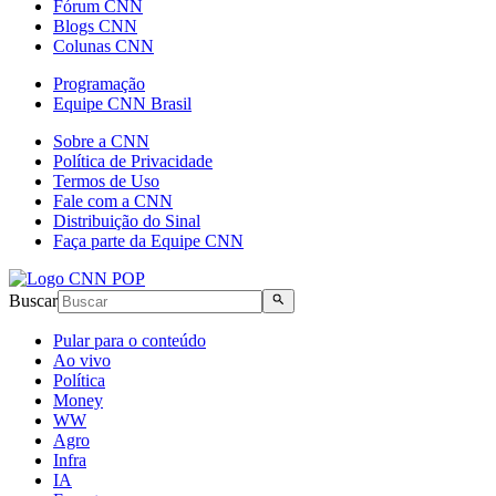
Fórum CNN
Blogs CNN
Colunas CNN
Programação
Equipe CNN Brasil
Sobre a CNN
Política de Privacidade
Termos de Uso
Fale com a CNN
Distribuição do Sinal
Faça parte da Equipe CNN
Buscar
Pular para o conteúdo
Ao vivo
Política
Money
WW
Agro
Infra
IA