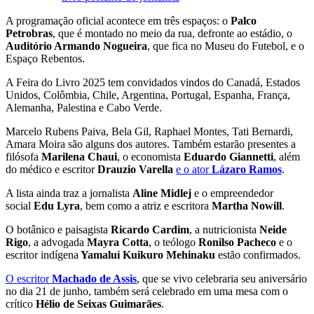
A programação oficial acontece em três espaços: o
Palco
Petrobras
, que é montado no meio da rua, defronte ao estádio, o
Auditório Armando Nogueira
, que fica no Museu do Futebol, e o
Espaço Rebentos.
A Feira do Livro 2025 tem convidados vindos do Canadá, Estados
Unidos, Colômbia, Chile, Argentina, Portugal, Espanha, França,
Alemanha, Palestina e Cabo Verde.
Marcelo Rubens Paiva, Bela Gil, Raphael Montes, Tati Bernardi,
Amara Moira são alguns dos autores. Também estarão presentes a
filósofa
Marilena Chaui
, o economista
Eduardo Giannetti
, além
do médico e escritor
Drauzio Varella
e o ator
Lázaro Ramos
.
A lista ainda traz a jornalista
Aline Midlej
e o empreendedor
social
Edu Lyra
, bem como a atriz e escritora
Martha Nowill
.
O botânico e paisagista
Ricardo Cardim
, a nutricionista
Neide
Rigo
, a advogada
Mayra Cotta
, o teólogo
Ronilso Pacheco
e o
escritor indígena
Yamaluí Kuikuro Mehinaku
estão confirmados.
O escritor
Machado de Assis
, que se vivo celebraria seu aniversário
no dia 21 de junho, também será celebrado em uma mesa com o
crítico
Hélio de Seixas Guimarães
.