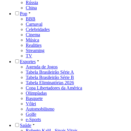
Rússia
China
Pop
BBB
Carnaval
Celebridades
Cinema
Música
Realities
Streaming
TV
Esportes
Agenda de Jogos
Tabela Brasileirão Série A
Tabela Brasileirão Série B
Tabela Eliminatórias 2026
Copa Libertadores da América
Olimpíadas
Basquete
Vôlei
Automobilismo
Golfe
e-Sports
Saúde
Roberto Kalil - Sinais Vitais