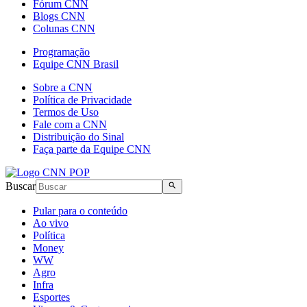
Fórum CNN
Blogs CNN
Colunas CNN
Programação
Equipe CNN Brasil
Sobre a CNN
Política de Privacidade
Termos de Uso
Fale com a CNN
Distribuição do Sinal
Faça parte da Equipe CNN
Buscar
Pular para o conteúdo
Ao vivo
Política
Money
WW
Agro
Infra
Esportes