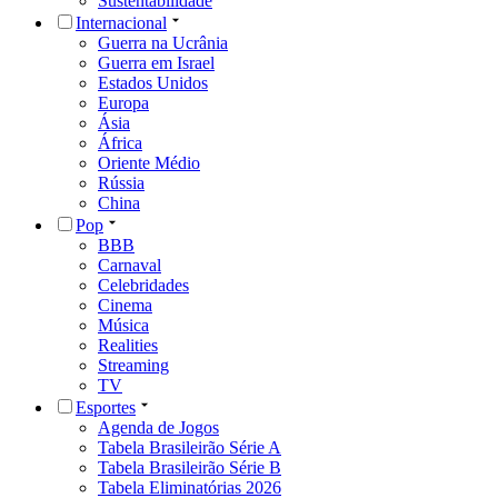
Sustentabilidade
Internacional
Guerra na Ucrânia
Guerra em Israel
Estados Unidos
Europa
Ásia
África
Oriente Médio
Rússia
China
Pop
BBB
Carnaval
Celebridades
Cinema
Música
Realities
Streaming
TV
Esportes
Agenda de Jogos
Tabela Brasileirão Série A
Tabela Brasileirão Série B
Tabela Eliminatórias 2026