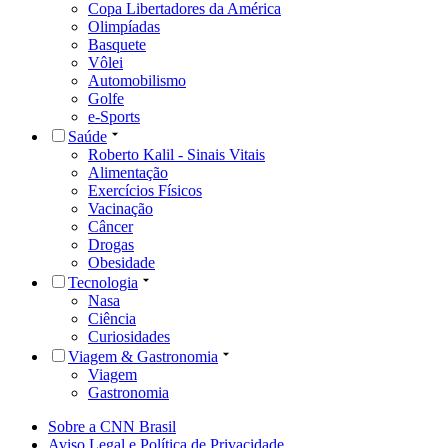
Copa Libertadores da América
Olimpíadas
Basquete
Vôlei
Automobilismo
Golfe
e-Sports
Saúde
Roberto Kalil - Sinais Vitais
Alimentação
Exercícios Físicos
Vacinação
Câncer
Drogas
Obesidade
Tecnologia
Nasa
Ciência
Curiosidades
Viagem & Gastronomia
Viagem
Gastronomia
Sobre a CNN Brasil
Aviso Legal e Política de Privacidade