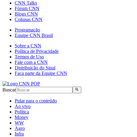
CNN Talks
Fórum CNN
Blogs CNN
Colunas CNN
Programação
Equipe CNN Brasil
Sobre a CNN
Política de Privacidade
Termos de Uso
Fale com a CNN
Distribuição do Sinal
Faça parte da Equipe CNN
Buscar
Pular para o conteúdo
Ao vivo
Política
Money
WW
Agro
Infra