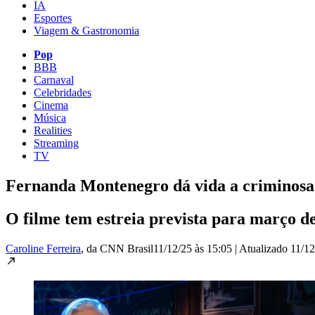
IA
Esportes
Viagem & Gastronomia
Pop
BBB
Carnaval
Celebridades
Cinema
Música
Realities
Streaming
TV
Fernanda Montenegro dá vida a criminosa
O filme tem estreia prevista para março
Caroline Ferreira
, da CNN Brasil
11/12/25 às 15:05
|
Atualizado
11/12