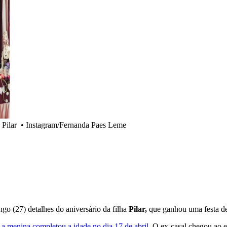
 Pilar
•
Instagram/Fernanda Paes Leme
ngo (27) detalhes do aniversário da filha
Pilar,
que ganhou uma festa d
,
a menina completou a idade no dia 17 de abril
. O ex-casal chegou ao 