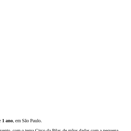
e
1 ano
, em São Paulo.
evento, com o tema Circo da Pilar, de mãos dadas com a pequena.