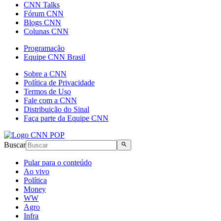
CNN Talks
Fórum CNN
Blogs CNN
Colunas CNN
Programação
Equipe CNN Brasil
Sobre a CNN
Política de Privacidade
Termos de Uso
Fale com a CNN
Distribuição do Sinal
Faça parte da Equipe CNN
Buscar
Pular para o conteúdo
Ao vivo
Política
Money
WW
Agro
Infra