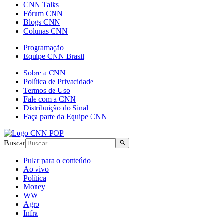
CNN Talks
Fórum CNN
Blogs CNN
Colunas CNN
Programação
Equipe CNN Brasil
Sobre a CNN
Política de Privacidade
Termos de Uso
Fale com a CNN
Distribuição do Sinal
Faça parte da Equipe CNN
Buscar
Pular para o conteúdo
Ao vivo
Política
Money
WW
Agro
Infra