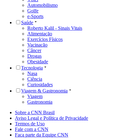
Automobilismo
Golfe
e-Sports
Saúde
Roberto Kalil - Sinais Vitais
Alimentação
Exercícios Físicos
Vacinação
Câncer
Drogas
Obesidade
Tecnologia
Nasa
Ciência
Curiosidades
Viagem & Gastronomia
Viagem
Gastronomia
Sobre a CNN Brasil
Aviso Legal e Política de Privacidade
Termos de Uso
Fale com a CNN
Faça parte da Equipe CNN