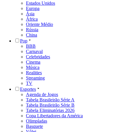
Estados Unidos
Europa
Ásia
África
Oriente Médio
Rússia
China
Pop
BBB
Carnaval
Celebridades
Cinema
Música
Realities
Streaming
TV
Esportes
Agenda de Jogos
Tabela Brasileirão Série A
Tabela Brasileirão Série B
Tabela Eliminatórias 2026
Copa Libertadores da América
Olimpíadas
Basquete
Vôlei