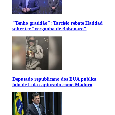
"Tenho gratidão": Tarcísio rebate Haddad
sobre ter "vergonha de Bolsonaro"
Deputado republicano dos EUA publica
foto de Lula capturado como Maduro