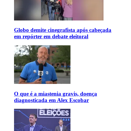
Globo demite cinegrafista após cabeçada
em repórter em debate eleitoral
O que é a miastenia gravis, doença
diagnosticada em Alex Escobar