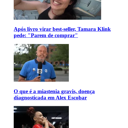
Após livro virar best-seller, Tamara Klink
pede: "Parem de comprar"
O que é a miastenia gravis, doença
diagnosticada em Alex Escobar