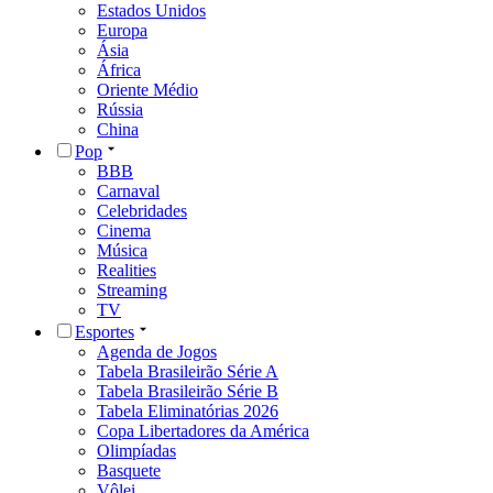
Estados Unidos
Europa
Ásia
África
Oriente Médio
Rússia
China
Pop
BBB
Carnaval
Celebridades
Cinema
Música
Realities
Streaming
TV
Esportes
Agenda de Jogos
Tabela Brasileirão Série A
Tabela Brasileirão Série B
Tabela Eliminatórias 2026
Copa Libertadores da América
Olimpíadas
Basquete
Vôlei