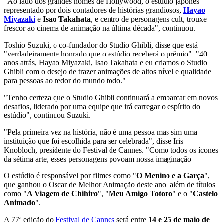
"Ao lado dos grandes nomes de Hollywood, o estúdio japonês
representado por dois contadores de histórias grandiosos,
Hayao
Miyazaki
e
Isao Takahata
, e centro de personagens cult, trouxe
frescor ao cinema de animação na última década", continuou.
Toshio Suzuki, o co-fundador do Studio Ghibli, disse que está
"verdadeiramente honrado que o estúdio receberá o prêmio". "40
anos atrás, Hayao Miyazaki, Isao Takahata e eu criamos o Studio
Ghibli com o desejo de trazer animações de altos nível e qualidade
para pessoas ao redor do mundo todo."
"Tenho certeza que o Studio Ghibli continuará a embarcar em novos
desafios, liderado por uma equipe que irá carregar o espírito do
estúdio", continuou Suzuki.
"Pela primeira vez na história, não é uma pessoa mas sim uma
instituição que foi escolhida para ser celebrada", disse Iris
Knobloch, presidente do Festival de Cannes. "Como todos os ícones
da sétima arte, esses personagens povoam nossa imaginação
O estúdio é responsável por filmes como "
O Menino e a Garça
",
que ganhou o Oscar de Melhor Animação deste ano, além de títulos
como "
A Viagem de Chihiro
", "
Meu Amigo Totoro
" e o "
Castelo
Animado
".
A 77ª edição do
Festival de Cannes
será entre
14 e 25 de maio de