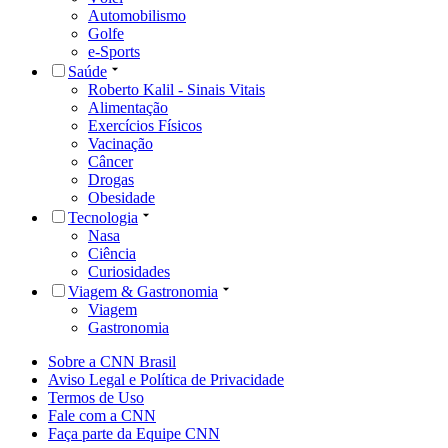
Automobilismo
Golfe
e-Sports
Saúde
Roberto Kalil - Sinais Vitais
Alimentação
Exercícios Físicos
Vacinação
Câncer
Drogas
Obesidade
Tecnologia
Nasa
Ciência
Curiosidades
Viagem & Gastronomia
Viagem
Gastronomia
Sobre a CNN Brasil
Aviso Legal e Política de Privacidade
Termos de Uso
Fale com a CNN
Faça parte da Equipe CNN