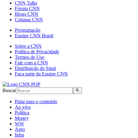
CNN Talks
Fórum CNN
Blogs CNN
Colunas CNN
Programação
Equipe CNN Brasil
Sobre a CNN
Política de Privacidade
Termos de Uso
Fale com a CNN
Distribuição do Sinal
Faça parte da Equipe CNN
Buscar
Pular para o conteúdo
Ao vivo
Política
Money
WW
Agro
Infra