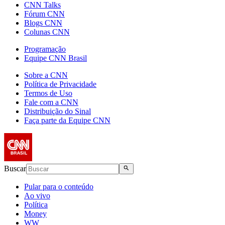
CNN Talks
Fórum CNN
Blogs CNN
Colunas CNN
Programação
Equipe CNN Brasil
Sobre a CNN
Política de Privacidade
Termos de Uso
Fale com a CNN
Distribuição do Sinal
Faça parte da Equipe CNN
Buscar
Pular para o conteúdo
Ao vivo
Política
Money
WW