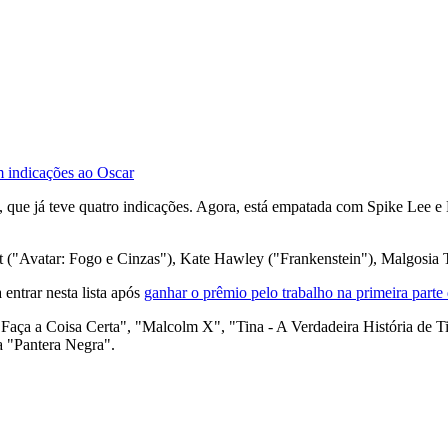
m indicações ao Oscar
is, que já teve quatro indicações. Agora, está empatada com Spike Lee
t ("Avatar: Fogo e Cinzas"), Kate Hawley ("Frankenstein"), Malgosia
 entrar nesta lista após
ganhar o prêmio pelo trabalho na primeira parte
aça a Coisa Certa", "Malcolm X", "Tina - A Verdadeira História de T
 "Pantera Negra".