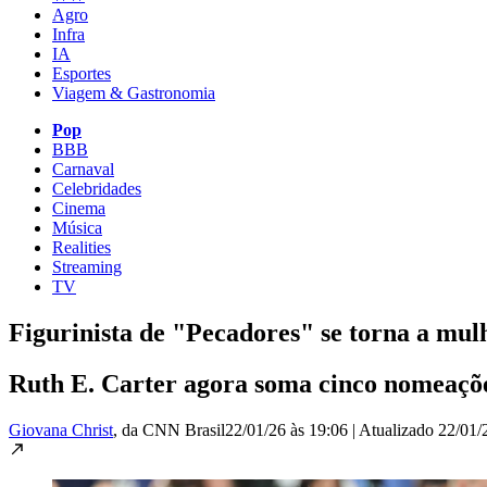
Agro
Infra
IA
Esportes
Viagem & Gastronomia
Pop
BBB
Carnaval
Celebridades
Cinema
Música
Realities
Streaming
TV
Figurinista de "Pecadores" se torna a mul
Ruth E. Carter agora soma cinco nomeações
Giovana Christ
, da CNN Brasil
22/01/26 às 19:06
|
Atualizado
22/01/