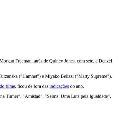
 e Morgan Freeman, atrás de Quincy Jones, com sete, e Denzel
 Turzanska ("Hamnet") e Miyako Belizzi ("Marty Supreme").
 do filme
, ficou de fora das
indicações
do ano.
ina Turner", "Amistad", "Selma: Uma Luta pela Igualdade",