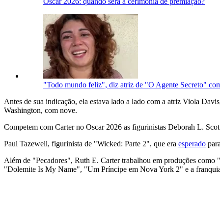
Oscar 2026: quando será a cerimônia de premiação?
"Todo mundo feliz", diz atriz de "O Agente Secreto" co
Antes de sua indicação, ela estava lado a lado com a atriz Viola Dav
Washington, com nove.
Competem com Carter no Oscar 2026 as figurinistas Deborah L. Scot
Paul Tazewell, figurinista de "Wicked: Parte 2", que era
esperado
para
Além de "Pecadores", Ruth E. Carter trabalhou em produções como "F
"Dolemite Is My Name", "Um Príncipe em Nova York 2" e a franquia