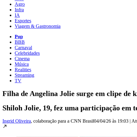
Agro
Infra
IA
Esportes
Viagem & Gastronomia
Pop
BBB
Carnaval
Celebridades
Cinema
Música
Realities
Streaming
TV
Filha de Angelina Jolie surge em clipe de 
Shiloh Jolie, 19, fez uma participação em 
Ingrid Oliveira
, colaboração para a CNN Brasil
04/04/26 às 19:03
|
At