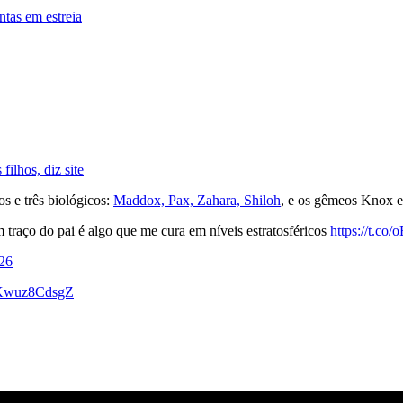
ntas em estreia
filhos, diz site
os e três biológicos:
Maddox, Pax, Zahara, Shiloh
, e os gêmeos Knox 
traço do pai é algo que me cura em níveis estratosféricos
https://t.c
026
o/Kwuz8CdsgZ