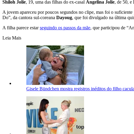
Shiloh Jolie
, 19, uma das filhas do ex-casal
Angelina Jolie
, de 50, e
A jovem apareceu por poucos segundos no clipe, mas foi o suficiente 
Do”, da cantora sul-coreana
Dayoug
, que foi divulgado na última quin
A filha parece estar
seguindo os passos da mãe
, que participou de “
Leia Mais
Gisele Bündchen mostra registros inéditos do filho caçula