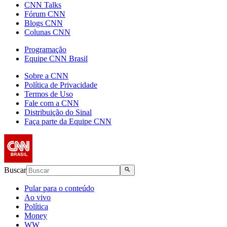
CNN Talks
Fórum CNN
Blogs CNN
Colunas CNN
Programação
Equipe CNN Brasil
Sobre a CNN
Política de Privacidade
Termos de Uso
Fale com a CNN
Distribuição do Sinal
Faça parte da Equipe CNN
Buscar
Pular para o conteúdo
Ao vivo
Política
Money
WW