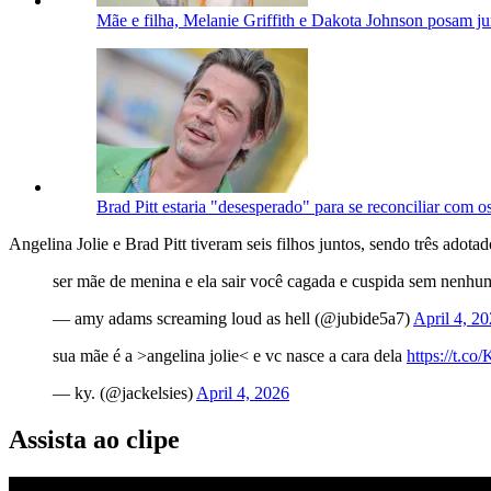
Mãe e filha, Melanie Griffith e Dakota Johnson posam ju
Brad Pitt estaria "desesperado" para se reconciliar com os 
Angelina Jolie e Brad Pitt tiveram seis filhos juntos, sendo três adotad
ser mãe de menina e ela sair você cagada e cuspida sem nenhum 
— amy adams screaming loud as hell (@jubide5a7)
April 4, 2
sua mãe é a >angelina jolie< e vc nasce a cara dela
https://t.c
— ky. (@jackelsies)
April 4, 2026
Assista ao clipe