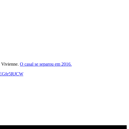
e Vivienne.
O casal se separou em 2016.
o/oEGfe5RJCW