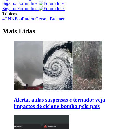
Siga no Forum Inter
Siga no Forum Inter
Tópicos
#CNNPop
Enterro
Gerson Brenner
Mais Lidas
Alerta, aulas suspensas e tornado: veja
impactos de ciclone-bomba pelo país