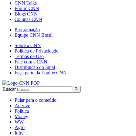
CNN Talks
Fórum CNN
Blogs CNN
Colunas CNN
Programação
Equipe CNN Brasil
Sobre a CNN
Política de Privacidade
Termos de Uso
Fale com a CNN
Distribuição do Sinal
Faça parte da Equipe CNN
Buscar
Pular para o conteúdo
Ao vivo
Política
Money
WW
Agro
Infra