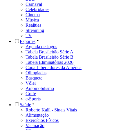
Carnaval
Celebridades
Cinema
Música
Realities
Streaming
TV
Esportes
Agenda de Jogos
Tabela Brasileirão Série A
Tabela Brasileirão Série B
Tabela Eliminatórias 2026
Copa Libertadores da América
Olimpíadas
Basquete
Vôlei
Automobilismo
Golfe
e-Sports
Saúde
Roberto Kalil - Sinais Vitais
Alimentação
Exercícios Físicos
Vacinação