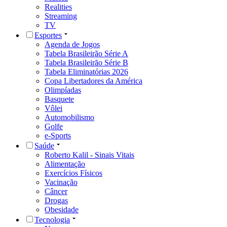
Realities
Streaming
TV
Esportes
Agenda de Jogos
Tabela Brasileirão Série A
Tabela Brasileirão Série B
Tabela Eliminatórias 2026
Copa Libertadores da América
Olimpíadas
Basquete
Vôlei
Automobilismo
Golfe
e-Sports
Saúde
Roberto Kalil - Sinais Vitais
Alimentação
Exercícios Físicos
Vacinação
Câncer
Drogas
Obesidade
Tecnologia