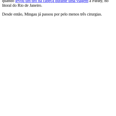
quando
levou um tiro na cabeça durante uma viagem
à Paraty, no
litoral do Rio de Janeiro.
Desde então, Mingau já passou por pelo menos três cirurgias.