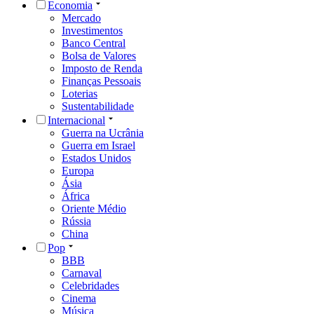
Economia
Mercado
Investimentos
Banco Central
Bolsa de Valores
Imposto de Renda
Finanças Pessoais
Loterias
Sustentabilidade
Internacional
Guerra na Ucrânia
Guerra em Israel
Estados Unidos
Europa
Ásia
África
Oriente Médio
Rússia
China
Pop
BBB
Carnaval
Celebridades
Cinema
Música