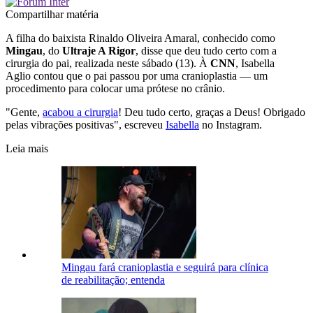
Compartilhar matéria
A filha do baixista Rinaldo Oliveira Amaral, conhecido como
Mingau
, do
Ultraje A Rigor
, disse que deu tudo certo com a
cirurgia do pai, realizada neste sábado (13). À
CNN
, Isabella
Aglio contou que o pai passou por uma cranioplastia — um
procedimento para colocar uma prótese no crânio.
"Gente,
acabou a cirurgia
! Deu tudo certo, graças a Deus! Obrigado
pelas vibrações positivas", escreveu
Isabella
no Instagram.
Leia mais
Mingau fará cranioplastia e seguirá para clínica
de reabilitação; entenda