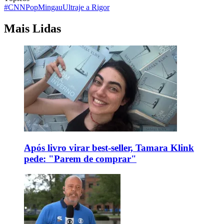
#CNNPop
Mingau
Ultraje a Rigor
Mais Lidas
Após livro virar best-seller, Tamara Klink
pede: "Parem de comprar"