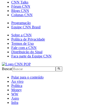
CNN Talks
Fórum CNN
Blogs CNN
Colunas CNN
Programação
Equipe CNN Brasil
Sobre a CNN
Política de Privacidade
Termos de Uso
Fale com a CNN
Distribuição do Sinal
Faça parte da Equipe CNN
Buscar
Pular para o conteúdo
Ao vivo
Política
Money
WW
Agro
Infra