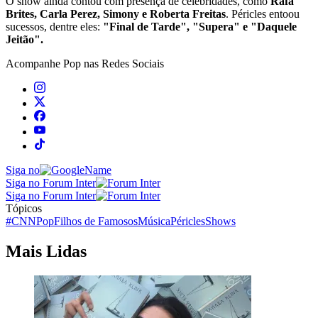
O show ainda contou com presença de celebridades, como
Rafa
Brites, Carla Perez, Simony e Roberta Freitas
. Péricles entoou
sucessos, dentre eles:
"Final de Tarde", "Supera" e "Daquele
Jeitão".
Acompanhe
Pop
nas Redes Sociais
Siga no
Siga no Forum Inter
Siga no Forum Inter
Tópicos
#CNNPop
Filhos de Famosos
Música
Péricles
Shows
Mais Lidas