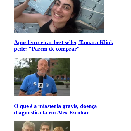
Após livro virar best-seller, Tamara Klink
pede: "Parem de comprar"
O que é a miastenia gravis, doença
diagnosticada em Alex Escobar