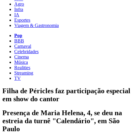
Agro
Infra
IA
Esportes
Viagem & Gastronomia
Pop
BBB
Carnaval
Celebridades
Cinema
Música
Realities
Streaming
TV
Filha de Péricles faz participação especial
em show do cantor
Presença de Maria Helena, 4, se deu na
estreia da turnê "Calendário", em São
Paulo