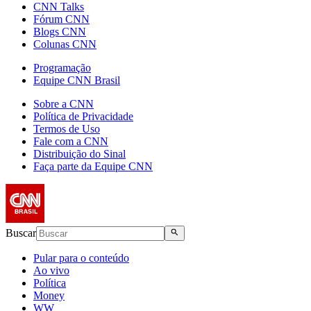
CNN Talks
Fórum CNN
Blogs CNN
Colunas CNN
Programação
Equipe CNN Brasil
Sobre a CNN
Política de Privacidade
Termos de Uso
Fale com a CNN
Distribuição do Sinal
Faça parte da Equipe CNN
Buscar
Pular para o conteúdo
Ao vivo
Política
Money
WW