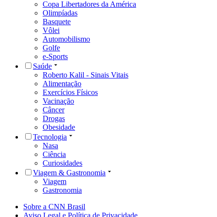
Copa Libertadores da América
Olimpíadas
Basquete
Vôlei
Automobilismo
Golfe
e-Sports
Saúde
Roberto Kalil - Sinais Vitais
Alimentação
Exercícios Físicos
Vacinação
Câncer
Drogas
Obesidade
Tecnologia
Nasa
Ciência
Curiosidades
Viagem & Gastronomia
Viagem
Gastronomia
Sobre a CNN Brasil
Aviso Legal e Política de Privacidade