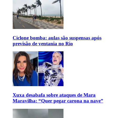
Ciclone bomba: aulas são suspensas após
previsão de ventania no Rio
Xuxa desabafa sobre ataques de Mara
Maravilha: “Quer pegar carona na nave”