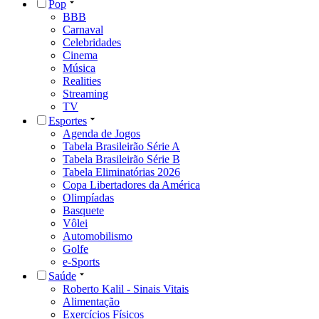
Pop
BBB
Carnaval
Celebridades
Cinema
Música
Realities
Streaming
TV
Esportes
Agenda de Jogos
Tabela Brasileirão Série A
Tabela Brasileirão Série B
Tabela Eliminatórias 2026
Copa Libertadores da América
Olimpíadas
Basquete
Vôlei
Automobilismo
Golfe
e-Sports
Saúde
Roberto Kalil - Sinais Vitais
Alimentação
Exercícios Físicos