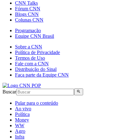
CNN Talks
Fórum CNN
Blogs CNN
Colunas CNN
Programação
Equipe CNN Brasil
Sobre a CNN
Política de Privacidade
Termos de Uso
Fale com a CNN
Distribuição do Sinal
Faça parte da Equipe CNN
Buscar
Pular para o conteúdo
Ao vivo
Política
Money
WW
Agro
Infra