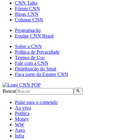
CNN Talks
Fórum CNN
Blogs CNN
Colunas CNN
Programação
Equipe CNN Brasil
Sobre a CNN
Política de Privacidade
Termos de Uso
Fale com a CNN
Distribuição do Sinal
Faça parte da Equipe CNN
Buscar
Pular para o conteúdo
Ao vivo
Política
Money
WW
Agro
Infra