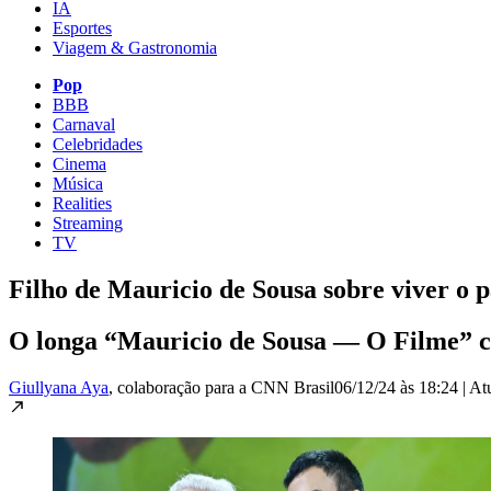
IA
Esportes
Viagem & Gastronomia
Pop
BBB
Carnaval
Celebridades
Cinema
Música
Realities
Streaming
TV
Filho de Mauricio de Sousa sobre viver o p
O longa “Mauricio de Sousa — O Filme” c
Giullyana Aya
, colaboração para a CNN Brasil
06/12/24 às 18:24
|
At