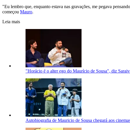
"Eu lembro que, enquanto estava nas gravações, me pegava pensando: 
começou
Mauro
.
Leia mais
"Horácio é o alter ego do Maurício de Sousa", diz Sarai
Autobiografia de Mauricio de Sousa chegará aos cinema