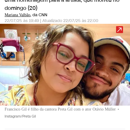
uma homenagem para a artista, que morreu no
domingo (20)
, da CNN
Mariana Valbão
22/07/25 às 19:49
|
Atualizado
22/07/25 às 22:00
Francisco Gil é filho da cantora Preta Gil com o ator Otávio Müller
•
Instagram/Preta Gil