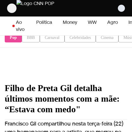
Pular para o conteúdo
Ao
Política
Money
WW
Agro
I
vivo
Pop
BBB
Carnaval
Celebridades
Cinema
Músi
Filho de Preta Gil detalha
últimos momentos com a mãe:
“Estava com medo"
Francisco Gil compartilhou nesta terça-feira (22)