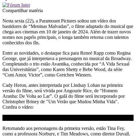
Compartilhar matéria
Nesta sexta (22), a Paramount Pictures soltou um vídeo dos
bastidores de “Meninas Malvadas”, o filme adaptado do musical que
chega aos cinemas em 10 de janeiro de 2024. Além de trazer novos
nomes nos papéis principais, o longa também retorna com talentos
conhecidos dos fãs.
Entre as novidades, o destaque fica para Reneé Rapp como Regina
George, que já interpretava a personagem no musical da Broadway.
Completando o trio estão Avantika, conhecida por “A Vida Sexual
das Universitárias”, como Karen Shetty e Bebe Wood, da série
“Com Amor, Victor”, como Gretchen Wieners.
Cady Heron, antes interpretada por Lindsay Lohan na primeira
versão do filme, será vivida por Angourie Rice, de “Homem
Aranha: De Volta ao Lar”. O galã do filme será incorporado por
Christopher Briney de "Um Verão que Mudou Minha Vida".
Confira o vídeo:
Retornando aos personagens da primeira versão, estão Tina Fey,
como a professora Norbury, e Tim Meadows, como diretor Duvall.