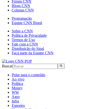
Fórum CNN
Blogs CNN
Colunas CNN
Programação
Equipe CNN Brasil
Sobre a CNN
Política de Privacidade
Termos de Uso
Fale com a CNN
Distribuição do Sinal
Faça parte da Equipe CNN
Buscar
Pular para o conteúdo
Ao vivo
Política
Money
WW
Agro
Infra
Esportes