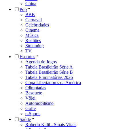
China
Pop
BBB
Carnaval
Celebridades
Cinema
Música
Realities
Streaming
TV
Esportes
Agenda de Jogos
Tabela Brasileirão Série A
Tabela Brasileirão Série B
Tabela Eliminatórias 2026
Copa Libertadores da América
Olimpíadas
Basquete
Vôlei
Automobilismo
Golfe
e-Sports
Saúde
Roberto Kalil - Sinais Vitais