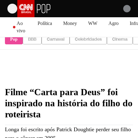
Pular para o conteúdo
Ao
Política
Money
WW
Agro
Infr
vivo
BBB
Carnaval
Celebridades
Cinema
Pop
Filme “Carta para Deus” foi
inspirado na história do filho do
roteirista
Longa foi escrito após Patrick Doughtie perder seu filho