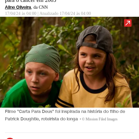
para o câncer em 2005
Aline Oliveira
, da CNN
17/04/24 às 04:00
|
Atualizado
17/04/24 às 04:00
Filme "Carta Para Deus" foi inspirada na história do filho de
Patrick Doughtie, roteirista do longa
•
© Mission Filed Images