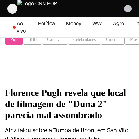
Pular para o conteúdo
Ao
Política
Money
WW
Agro
I
vivo
Pop
BBB
Carnaval
Celebridades
Cinema
Músi
Florence Pugh revela que local
de filmagem de "Duna 2"
parecia mal assombrado
Atriz falou sobre a Tumba de Brion, em San Vito