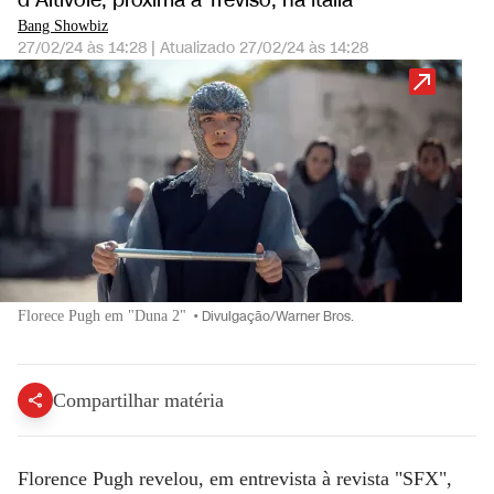
d'Altivole, próxima a Treviso, na Itália
Bang Showbiz
27/02/24 às 14:28
|
Atualizado
27/02/24 às 14:28
Florece Pugh em "Duna 2"
•
Divulgação/Warner Bros.
Compartilhar matéria
Florence Pugh
revelou, em entrevista à revista "SFX",