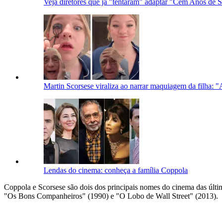
Veja diretores que já "tentaram" adaptar "Cem Anos de 
Martin Scorsese viraliza ao narrar maquiagem da filha: 
Lendas do cinema: conheça a família Coppola
Coppola e Scorsese são dois dos principais nomes do cinema das últi
"Os Bons Companheiros" (1990) e "O Lobo de Wall Street" (2013).