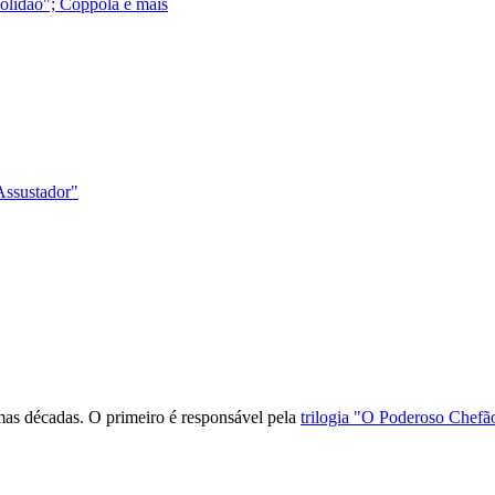
Solidão"; Coppola e mais
"Assustador"
mas décadas. O primeiro é responsável pela
trilogia "O Poderoso Chefã