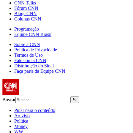
CNN Talks
Fórum CNN
Blogs CNN
Colunas CNN
Programação
Equipe CNN Brasil
Sobre a CNN
Política de Privacidade
Termos de Uso
Fale com a CNN
Distribuição do Sinal
Faça parte da Equipe CNN
Buscar
Pular para o conteúdo
Ao vivo
Política
Money
WW