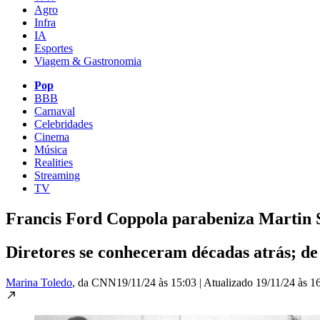
Agro
Infra
IA
Esportes
Viagem & Gastronomia
Pop
BBB
Carnaval
Celebridades
Cinema
Música
Realities
Streaming
TV
Francis Ford Coppola parabeniza Martin S
Diretores se conheceram décadas atrás; de 
Marina Toledo
, da CNN
19/11/24 às 15:03
|
Atualizado
19/11/24 às 1